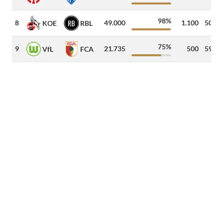
98%
8
49.000
1.100
501
k
KOE
RBL
75%
9
21.735
500
593
k
VfL
FCA