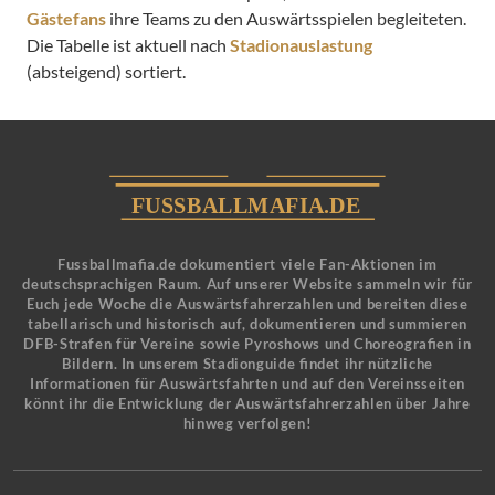
Gästefans
ihre Teams zu den Auswärtsspielen begleiteten.
Die Tabelle ist aktuell nach
Stadionauslastung
(absteigend) sortiert.
Fussballmafia.de dokumentiert viele Fan-Aktionen im
deutschsprachigen Raum. Auf unserer Website sammeln wir für
Euch jede Woche die Auswärtsfahrerzahlen und bereiten diese
tabellarisch und historisch auf, dokumentieren und summieren
DFB-Strafen für Vereine sowie Pyroshows und Choreografien in
Bildern. In unserem Stadionguide findet ihr nützliche
Informationen für Auswärtsfahrten und auf den Vereinsseiten
könnt ihr die Entwicklung der Auswärtsfahrerzahlen über Jahre
hinweg verfolgen!