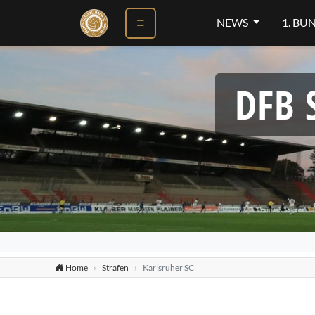
NEWS
1. BU
DFB 
Home
Strafen
Karlsruher SC