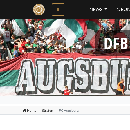
NEWS
1. BU
DFB
Home
Strafen
FC Augsburg