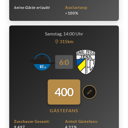
keine Gäste erlaubt
Auslastung:
>100%
Samstag, 14:00 Uhr
315km
6:0
400
GÄSTEFANS
Zuschauer Gesamt:
Anteil Gästefans:
9.497
4.21%