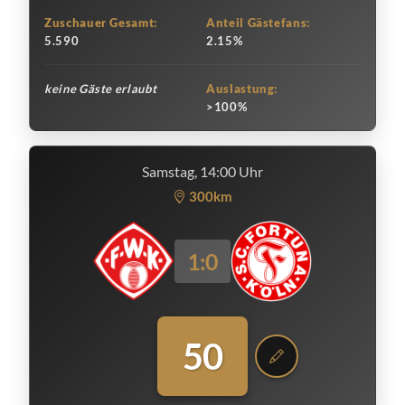
Zuschauer Gesamt:
Anteil Gästefans:
5.590
2.15%
keine Gäste erlaubt
Auslastung:
>100%
Samstag, 14:00 Uhr
300km
1:0
50