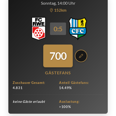
Sonntag, 14:00 Uhr
152km
0:5
700
GÄSTEFANS
Zuschauer Gesamt:
Anteil Gästefans:
4.831
14.49%
keine Gäste erlaubt
Auslastung:
>100%