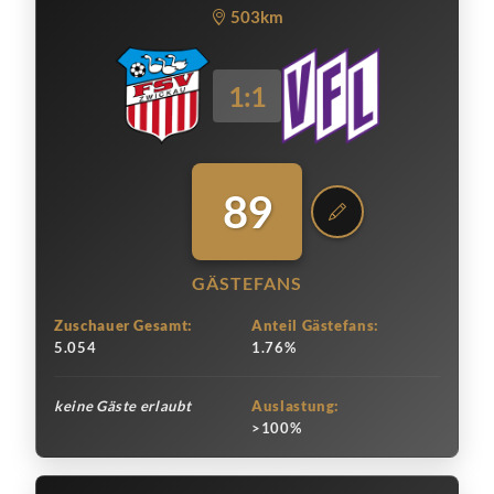
503km
1:1
89
GÄSTEFANS
Zuschauer Gesamt:
Anteil Gästefans:
5.054
1.76%
keine Gäste erlaubt
Auslastung:
>100%