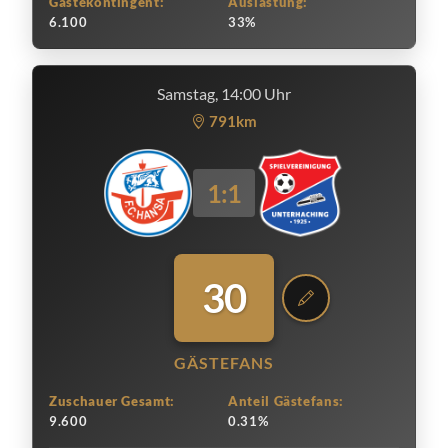
Gästekontingent:
Auslastung:
6.100
33%
Samstag, 14:00 Uhr
791km
1:1
30
GÄSTEFANS
Zuschauer Gesamt:
Anteil Gästefans:
9.600
0.31%