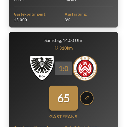
Gästekontingent:
Auslastung:
15.000
3%
Samstag, 14:00 Uhr
310km
1:0
65
GÄSTEFANS