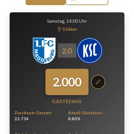
Samstag, 14:00 Uhr
556km
2:0
2.000
GÄSTEFANS
Zuschauer Gesamt:
Anteil Gästefans:
22.734
8.80%