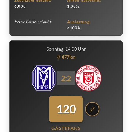
Zuschauer Gesamt:
Anteil Gästefans:
6.038
1.08%
keine Gäste erlaubt
Auslastung:
>100%
Sonntag, 14:00 Uhr
477km
2:2
120
GÄSTEFANS