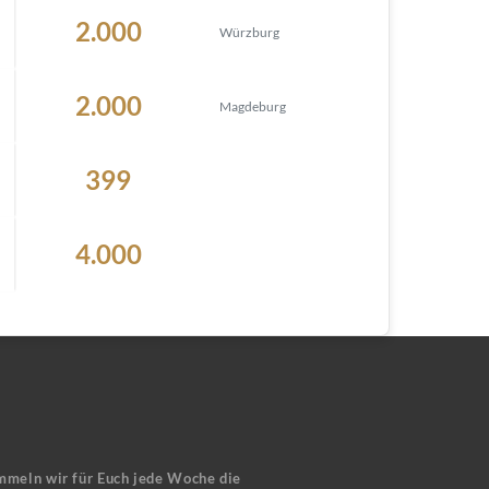
2.000
Würzburg
2.000
Magdeburg
399
4.000
mmeln wir für Euch jede Woche die