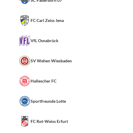
SC Paderborn 07
FC Carl Zeiss Jena
VfL Osnabrück
SV Wehen Wiesbaden
Hallescher FC
Sportfreunde Lotte
FC Rot-Weiss Erfurt