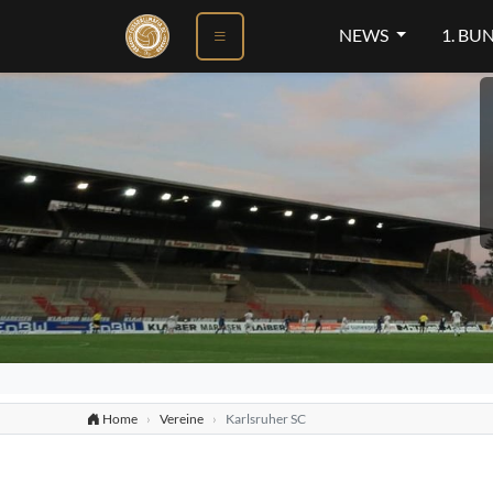
NEWS
1. BU
Home
Vereine
Karlsruher SC