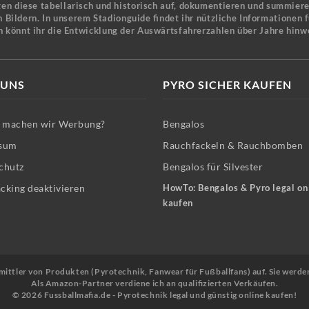
en diese tabellarisch und historisch auf, dokumentieren und summier
 Bildern. In unserem Stadionguide findet ihr nützliche Informationen 
n könnt ihr die Entwicklung der Auswärtsfahrerzahlen über Jahre hinw
 UNS
PYRO SICHER KAUFEN
machen wir Werbung?
Bengalos
sum
Rauchfackeln & Rauchbomben
chutz
Bengalos für Silvester
cking deaktivieren
HowTo: Bengalos & Pyro legal on
kaufen
Vermittler von Produkten (Pyrotechnik, Fanwear für Fußballfans) auf. Sie werde
Als Amazon-Partner verdiene ich an qualifizierten Verkäufen.
© 2026 Fussballmafia.de - Pyrotechnik legal und günstig online kaufen!