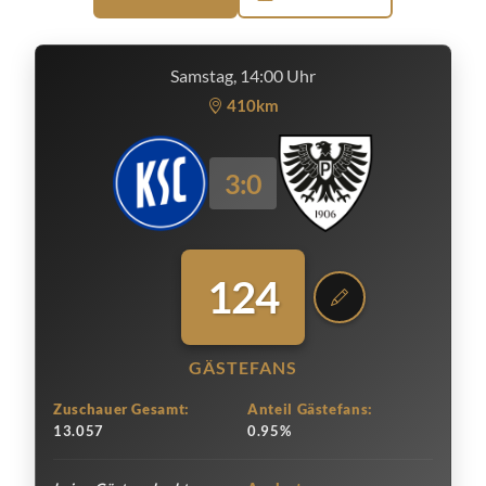
Samstag, 14:00 Uhr
410km
3:0
124
GÄSTEFANS
Zuschauer Gesamt:
Anteil Gästefans:
13.057
0.95%