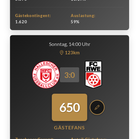
Gästekontingent:
Auslastung:
1.620
59%
Sonntag, 14:00 Uhr
123km
3:0
650
GÄSTEFANS