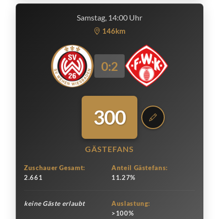
Samstag, 14:00 Uhr
146km
0:2
300
GÄSTEFANS
Zuschauer Gesamt:
Anteil Gästefans:
2.661
11.27%
keine Gäste erlaubt
Auslastung:
>100%