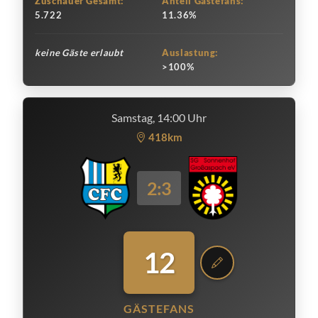
Zuschauer Gesamt:
Anteil Gästefans:
5.722
11.36%
keine Gäste erlaubt
Auslastung:
>100%
Samstag, 14:00 Uhr
418km
2:3
12
GÄSTEFANS