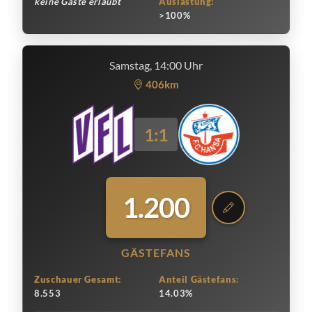
keine Gäste erlaubt
Auslastung:
>100%
Samstag, 14:00 Uhr
406km
1:1
1.200
GÄSTEFANS
Zuschauer Gesamt:
Anteil Gästefans:
8.553
14.03%