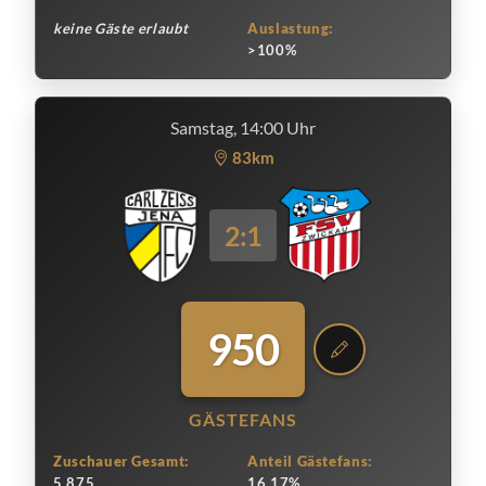
keine Gäste erlaubt
Auslastung:
>100%
Samstag, 14:00 Uhr
83km
2:1
950
GÄSTEFANS
Zuschauer Gesamt:
Anteil Gästefans:
5.875
16.17%