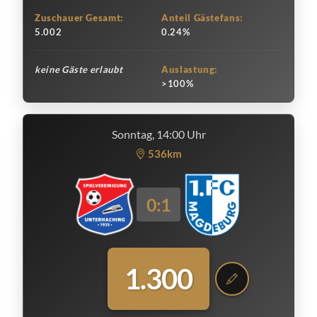
Zuschauer Gesamt:
Anteil Gästefans:
5.002
0.24%
keine Gäste erlaubt
Auslastung:
>100%
Sonntag, 14:00 Uhr
536km
0:1
1.300