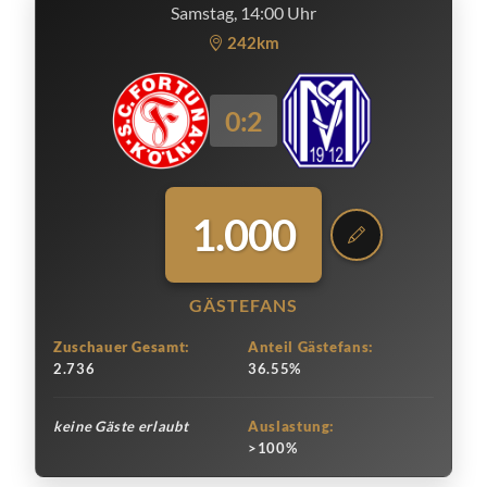
Samstag, 14:00 Uhr
242km
0:2
1.000
GÄSTEFANS
Zuschauer Gesamt:
Anteil Gästefans:
2.736
36.55%
keine Gäste erlaubt
Auslastung:
>100%