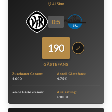
415km
0:5
190
GÄSTEFANS
Zuschauer Gesamt:
Anteil Gästefans:
4.000
4.75%
keine Gäste erlaubt
Auslastung:
>100%