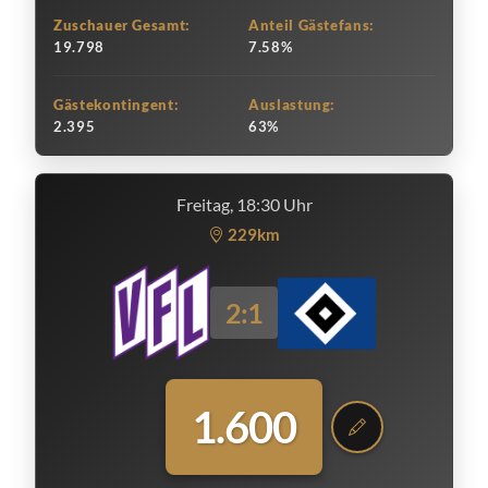
Zuschauer Gesamt:
Anteil Gästefans:
19.798
7.58%
Gästekontingent:
Auslastung:
2.395
63%
Freitag, 18:30 Uhr
229km
2:1
1.600