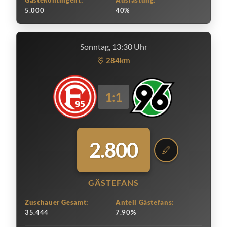
Gästekontingent:
Auslastung:
5.000
40%
Sonntag, 13:30 Uhr
284km
1:1
2.800
GÄSTEFANS
Zuschauer Gesamt:
Anteil Gästefans:
35.444
7.90%