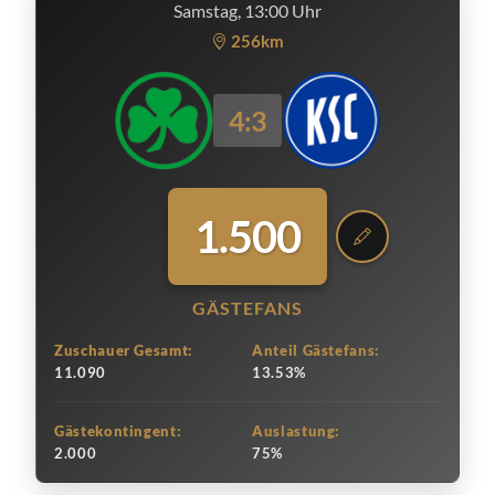
Samstag, 13:00 Uhr
256km
4:3
1.500
GÄSTEFANS
Zuschauer Gesamt:
Anteil Gästefans:
11.090
13.53%
Gästekontingent:
Auslastung:
2.000
75%