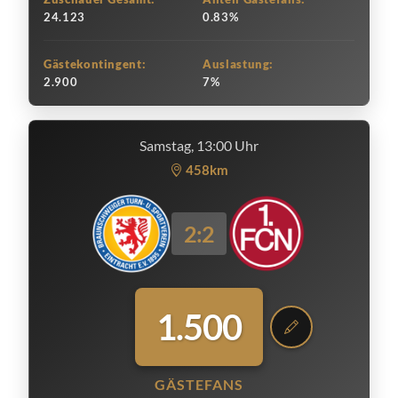
24.123
0.83%
Gästekontingent:
Auslastung:
2.900
7%
Samstag, 13:00 Uhr
458km
2:2
1.500
GÄSTEFANS