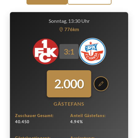
Sonntag, 13:30 Uhr
776km
3:1
2.000
GÄSTEFANS
Zuschauer Gesamt:
Anteil Gästefans:
40.450
4.94%