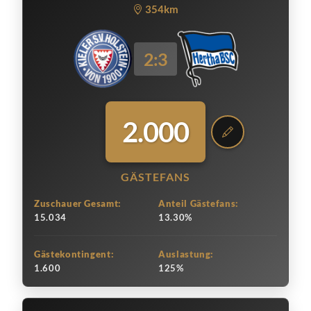
354km
2:3
2.000
GÄSTEFANS
Zuschauer Gesamt:
Anteil Gästefans:
15.034
13.30%
Gästekontingent:
Auslastung:
1.600
125%