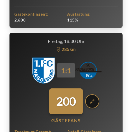
Gästekontingent:
Auslastung:
2.600
115%
Freitag, 18:30 Uhr
285km
1:1
200
GÄSTEFANS
Zuschauer Gesamt:
Anteil Gästefans: