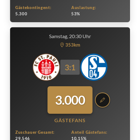
Gästekontingent:
Auslastung:
5.300
53%
Samstag, 20:30 Uhr
353km
3:1
3.000
GÄSTEFANS
Zuschauer Gesamt:
Anteil Gästefans:
29.546
10.15%