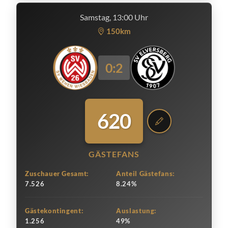
Samstag, 13:00 Uhr
150km
0:2
620
GÄSTEFANS
Zuschauer Gesamt:
Anteil Gästefans:
7.526
8.24%
Gästekontingent:
Auslastung:
1.256
49%