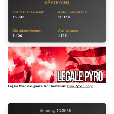
GÄSTEFANS
Zuschauer Gesamt:
Anteil Gästefans:
15.741
10.16%
Gästekontingent:
Auslastung:
1.400
114%
Legale Pyro das ganze Jahr bestellen:
zum Pyro-Shop!
Sonntag, 13:30 Uhr