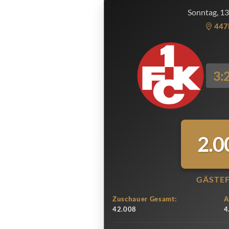
Sonntag, 1
447
3:
2.0
GÄSTE
Zuschauer Gesamt:
A
42.008
4