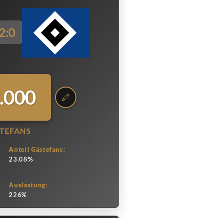
2:0
.000
TEFANS
Anteil Gästefans:
23.08%
Auslastung:
226%