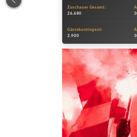
Zuschauer Gesamt:
A
26.680
1
Gästekontingent:
A
2.900
1