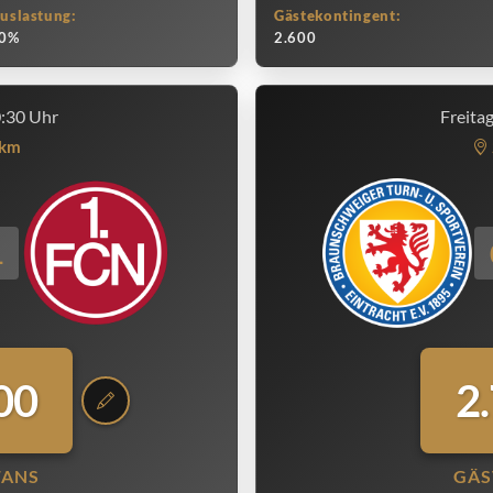
uslastung:
Gästekontingent:
0%
2.600
0:30 Uhr
Freita
km
1
00
2
FANS
GÄS