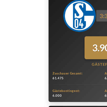
3:
3.9
GÄSTE
Zuschauer Gesamt:
A
61.475
6
Gästekontingent:
A
6.000
6