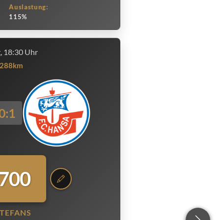
Auslastung:
115%
g, 18:30 Uhr
288km
0:1
.700
TEFANS