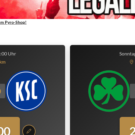
um Pyro-Shop!
3:00 Uhr
Sonntag
km
0
00