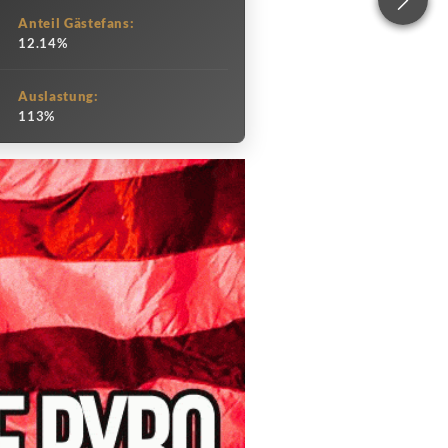
Anteil Gästefans:
12.14%
Auslastung:
113%