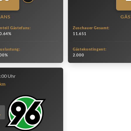
FANS
GÄS
nteil Gästefans:
Zuschauer Gesamt:
0.64%
11.651
uslastung:
Gästekontingent:
00%
2.000
3:00 Uhr
km
1