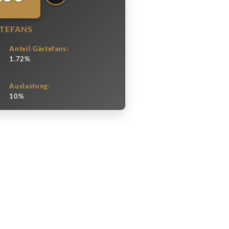
TEFANS
Anteil Gästefans:
1.72%
Auslastung:
10%