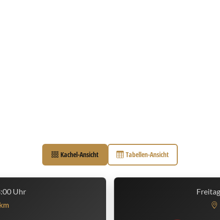
Kachel-Ansicht
Tabellen-Ansicht
3:00 Uhr
Freita
km