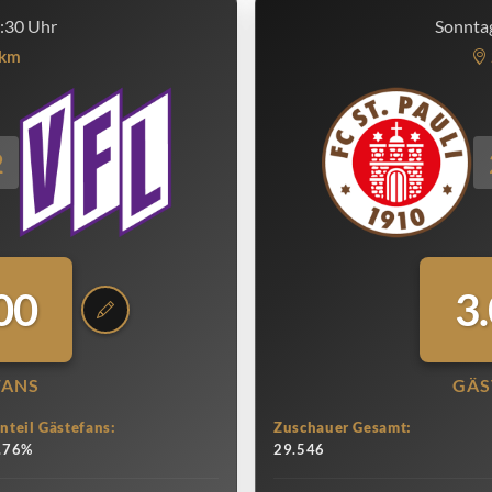
3:30 Uhr
Sonntag
km
2
00
3
FANS
GÄS
nteil Gästefans:
Zuschauer Gesamt:
.76%
29.546