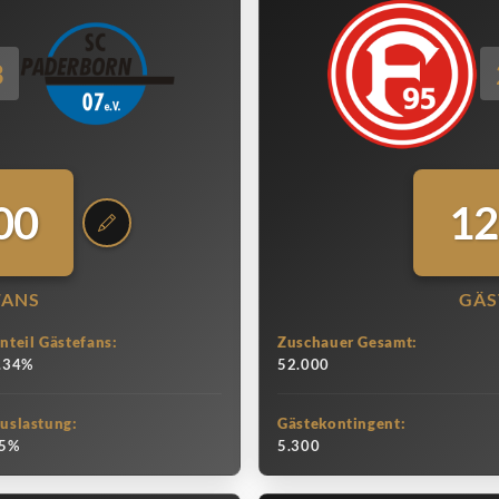
3
00
12
FANS
GÄS
nteil Gästefans:
Zuschauer Gesamt:
.34%
52.000
uslastung:
Gästekontingent:
5%
5.300