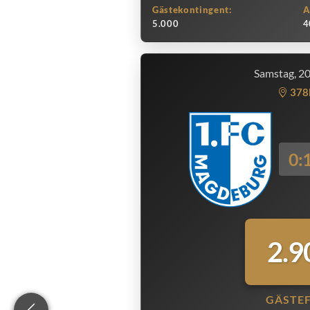
Gästekontingent:
A
5.000
4
Samstag, 2
378
0:
2.9
GÄSTE