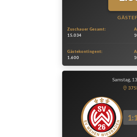
GÄSTE
Zuschauer Gesamt:
A
15.034
1
Gästekontingent:
A
1.600
1
Samstag, 1
375
1: