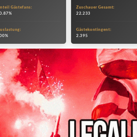
nteil Gästefans:
Zuschauer Gesamt:
0.87%
22.233
uslastung:
Gästekontingent:
00%
2.395