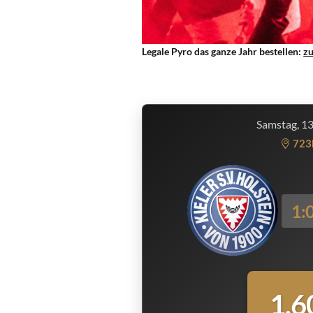
Legale Pyro das ganze Jahr bestellen:
z
Samstag, 1
723
1:
1.6