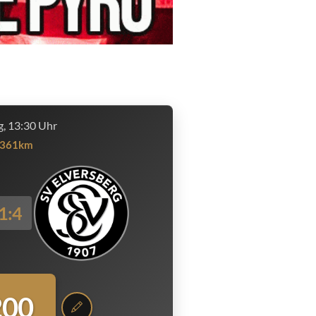
, 13:30 Uhr
361km
1:4
200