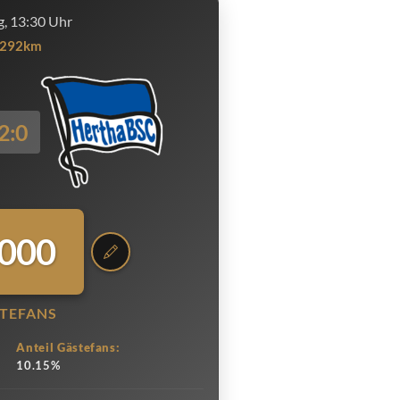
, 13:30 Uhr
292km
2:0
.000
TEFANS
Anteil Gästefans:
10.15%