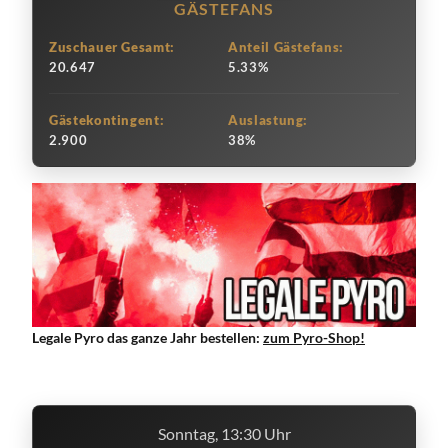
GÄSTEFANS
Zuschauer Gesamt:
Anteil Gästefans:
20.647
5.33%
Gästekontingent:
Auslastung:
2.900
38%
Legale Pyro das ganze Jahr bestellen:
zum Pyro-Shop!
Sonntag, 13:30 Uhr