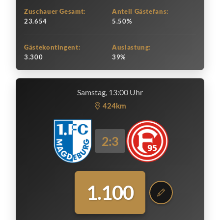
Zuschauer Gesamt:
Anteil Gästefans:
23.654
5.50%
Gästekontingent:
Auslastung:
3.300
39%
Samstag, 13:00 Uhr
424km
2:3
1.100