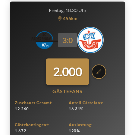
Freitag, 18:30 Uhr
456km
3:0
2.000
GÄSTEFANS
Zuschauer Gesamt:
Anteil Gästefans:
12.260
16.31%
Gästekontingent:
Auslastung:
1.672
120%