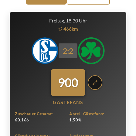
Freitag, 18:30 Uhr
466km
2:2
900
GÄSTEFANS
Zuschauer Gesamt:
Anteil Gästefans:
60.166
1.50%