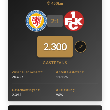
450km
2:1
2.300
GÄSTEFANS
Zuschauer Gesamt:
Anteil Gästefans:
20.627
11.15%
Gästekontingent:
Auslastung:
2.395
96%