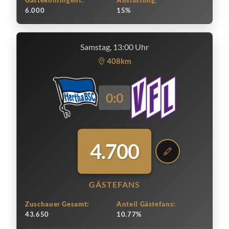
Gästekontingent:
Auslastung:
6.000
15%
Samstag, 13:00 Uhr
408km
0:0
4.700
GÄSTEFANS
Zuschauer Gesamt:
Anteil Gästefans:
43.650
10.77%