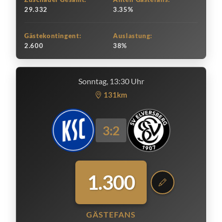
29.332
3.35%
Gästekontingent:
Auslastung:
2.600
38%
Sonntag, 13:30 Uhr
131km
3:2
1.300
GÄSTEFANS