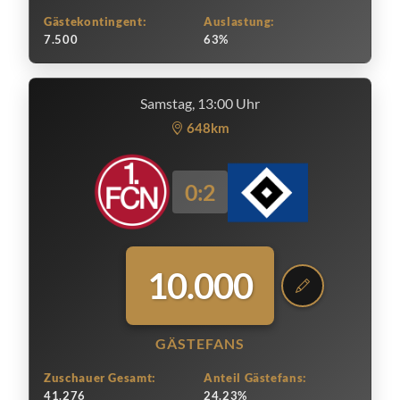
Gästekontingent:
Auslastung:
7.500
63%
Samstag, 13:00 Uhr
648km
0:2
10.000
GÄSTEFANS
Zuschauer Gesamt:
Anteil Gästefans:
41.276
24.23%