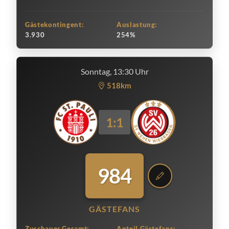
Gästekontingent:
Auslastung:
3.930
254%
Sonntag, 13:30 Uhr
518km
1:1
984
GÄSTEFANS
Zuschauer Gesamt:
Anteil Gästefans: