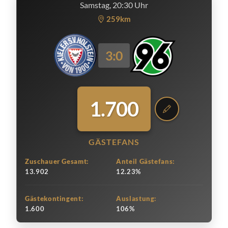
Samstag, 20:30 Uhr
259km
3:0
1.700
GÄSTEFANS
Zuschauer Gesamt:
Anteil Gästefans:
13.902
12.23%
Gästekontingent:
Auslastung:
1.600
106%