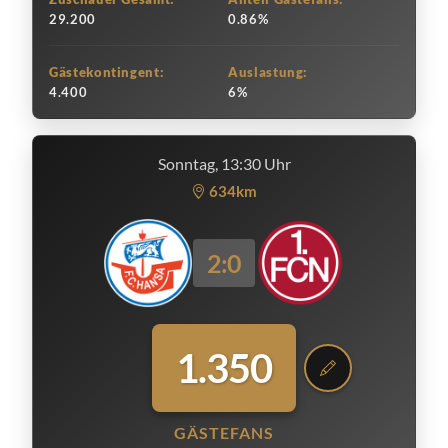
29.200
0.86%
Gästekontingent:
Auslastung:
4.400
6%
Sonntag, 13:30 Uhr
634km
2:0
1.350
GÄSTEFANS