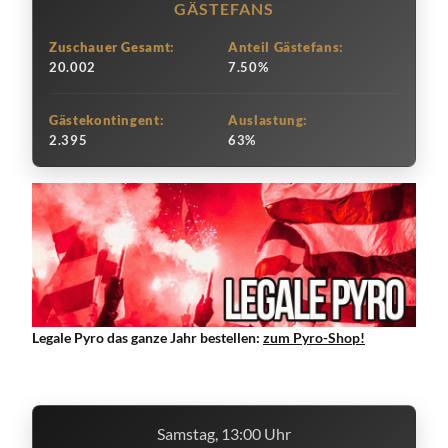
GÄSTEFANS
Zuschauer Gesamt:
Anteil Gästefans:
20.002
7.50%
Gästekontingent:
Auslastung:
2.395
63%
Legale Pyro das ganze Jahr bestellen:
zum Pyro-Shop!
Samstag, 13:00 Uhr