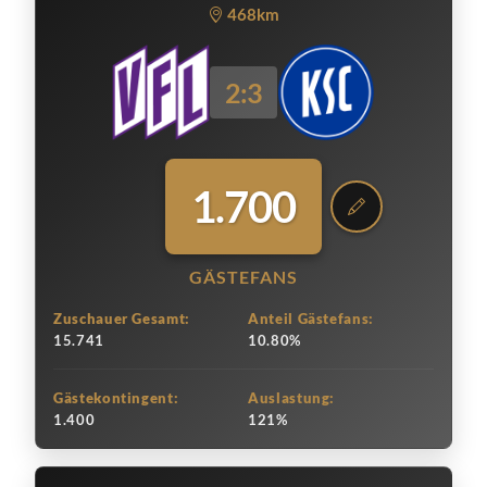
468km
2:3
1.700
GÄSTEFANS
Zuschauer Gesamt:
Anteil Gästefans:
15.741
10.80%
Gästekontingent:
Auslastung:
1.400
121%