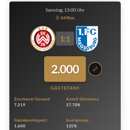
Samstag, 13:00 Uhr
449km
1:1
2.000
GÄSTEFANS
Zuschauer Gesamt:
Anteil Gästefans:
7.219
27.70%
Gästekontingent:
Auslastung:
1.600
125%