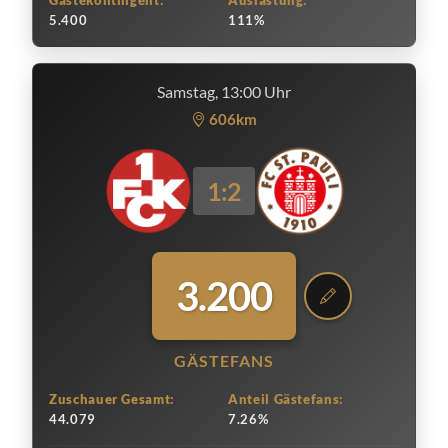
Gästekontingent:
Auslastung:
5.400
111%
Samstag, 13:00 Uhr
606km
1:2
3.200
GÄSTEFANS
Zuschauer Gesamt:
Anteil Gästefans:
44.079
7.26%