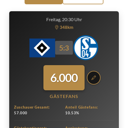
Freitag, 20:30 Uhr
348km
5:3
6.000
GÄSTEFANS
Zuschauer Gesamt:
Anteil Gästefans:
57.000
10.53%