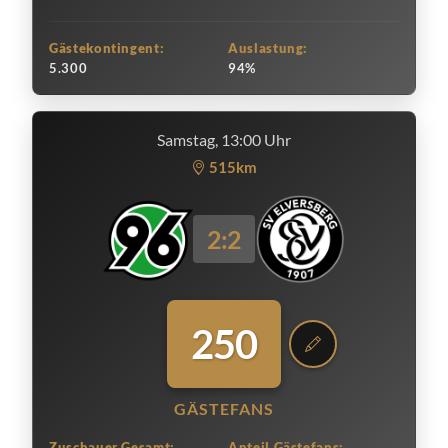
Gästekontingent:
Auslastung:
5.300
94%
Samstag, 13:00 Uhr
515km
2:2
250
GÄSTEFANS
Zuschauer Gesamt:
Anteil Gästefans: