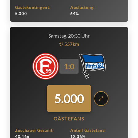
Gästekontingent:
Auslastung:
5.000
64%
Samstag, 20:30 Uhr
557km
1:0
5.000
GÄSTEFANS
Zuschauer Gesamt:
Anteil Gästefans:
40.466
12.36%