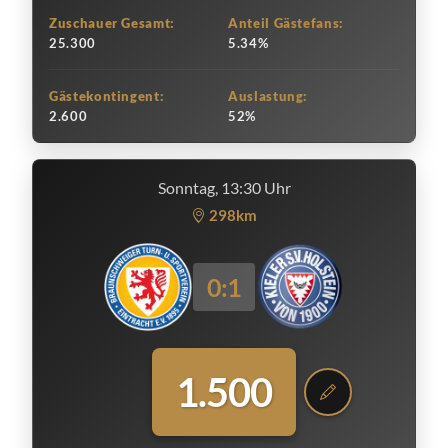
Zuschauer Gesamt:
Anteil Gästefans:
25.300
5.34%
Gästekontingent:
Auslastung:
2.600
52%
Sonntag, 13:30 Uhr
298km
0:1
1.500