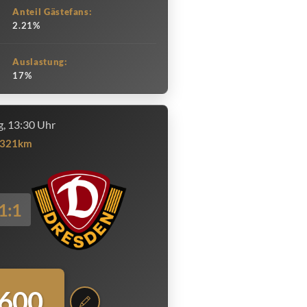
Anteil Gästefans:
2.21%
Auslastung:
17%
, 13:30 Uhr
321km
1:1
.600