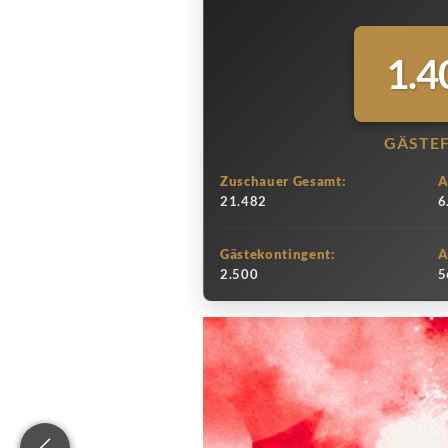
1.4
GÄSTE
Zuschauer Gesamt:
A
21.482
6
Gästekontingent:
A
2.500
5