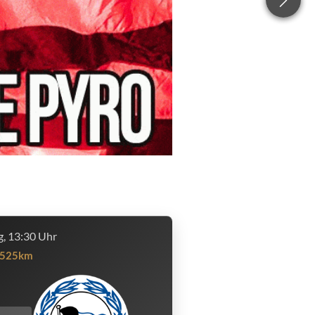
, 13:30 Uhr
525km