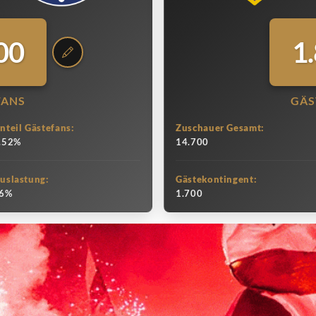
00
1
FANS
GÄS
nteil Gästefans:
Zuschauer Gesamt:
.52%
14.700
uslastung:
Gästekontingent:
6%
1.700