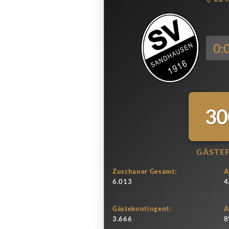
0:
30
GÄSTE
Zuschauer Gesamt:
A
6.013
4
Gästekontingent:
A
3.666
8