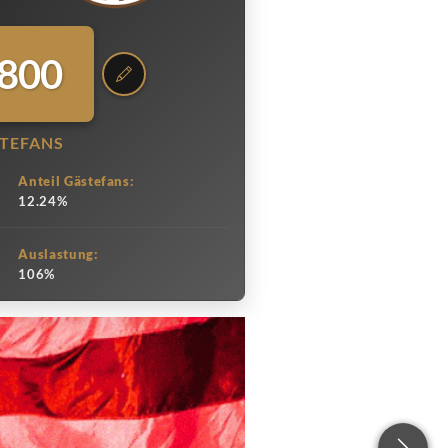
.800
TEFANS
Anteil Gästefans:
12.24%
Auslastung:
106%