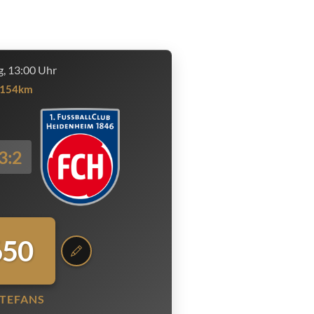
, 13:00 Uhr
154km
3:2
650
TEFANS