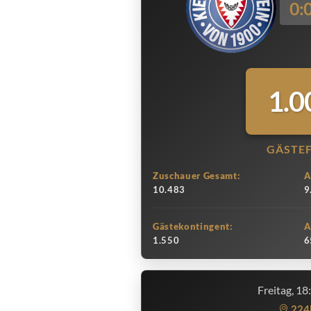
0:
1.0
GÄSTE
Zuschauer Gesamt:
A
10.483
9
Gästekontingent:
A
1.550
6
Freitag, 18
224