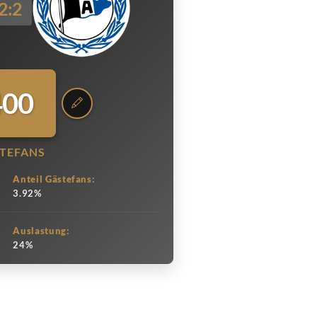
2:2
400
TEFANS
Anteil Gästefans:
3.92%
Auslastung:
24%