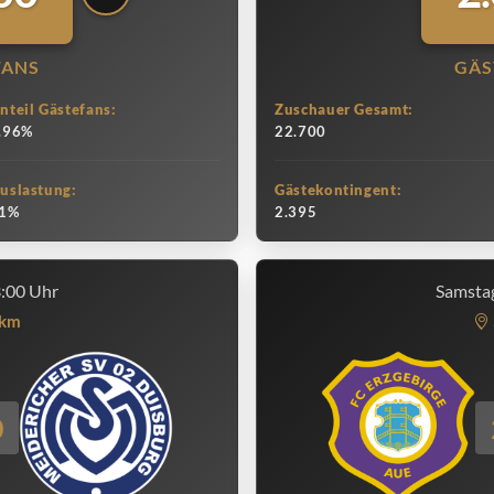
FANS
GÄS
nteil Gästefans:
Zuschauer Gesamt:
.96%
22.700
uslastung:
Gästekontingent:
1%
2.395
3:00 Uhr
Samstag
km
0