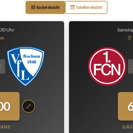
Kachel-Ansicht
Tabellen-Ansicht
:30 Uhr
Samstag
km
2
00
FANS
GÄS