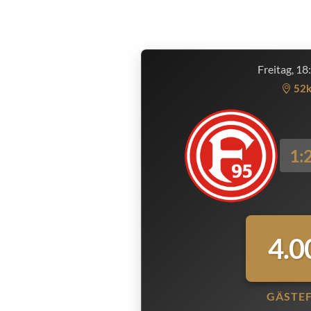
Freitag, 18
52
1:
4.0
GÄSTE