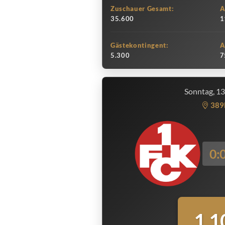
Zuschauer Gesamt:
A
35.600
1
Gästekontingent:
A
5.300
7
Sonntag, 1
389
0:
1.1