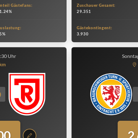
nteil Gästefans:
Zuschauer Gesamt:
1.24%
29.351
uslastung:
Gästekontingent:
5%
3.930
3:30 Uhr
Sonntag
km
0
00
2