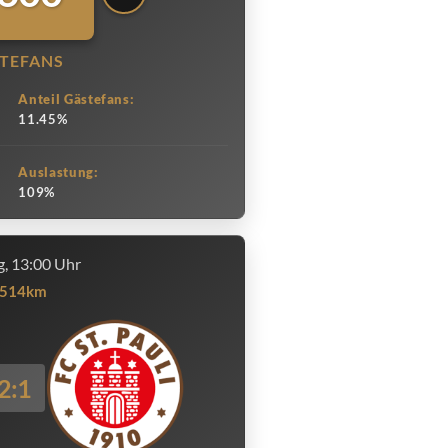
TEFANS
Anteil Gästefans:
11.45%
Auslastung:
109%
, 13:00 Uhr
514km
2:1