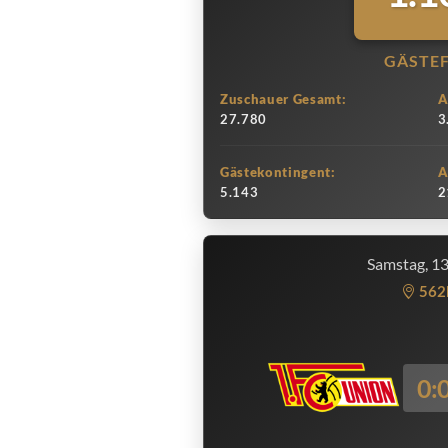
GÄSTE
Zuschauer Gesamt:
A
27.780
3
Gästekontingent:
A
5.143
2
Samstag, 1
562
0: