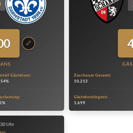
0
00
FANS
GÄS
nteil Gästefans:
Zuschauer Gesamt:
.54%
10.213
uslastung:
Gästekontingent:
5%
1.699
:30 Uhr
km