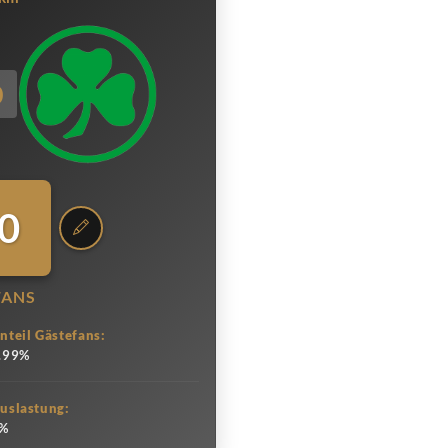
0
0
FANS
nteil Gästefans:
.99%
uslastung:
%