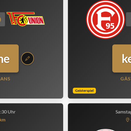
0
ne
k
FANS
GÄS
Geisterspiel
5:30 Uhr
Samstag
km