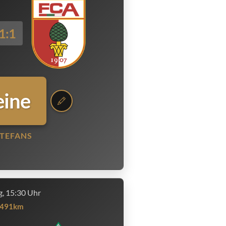
1:1
eine
TEFANS
, 15:30 Uhr
491km