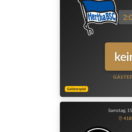
2:
kei
GÄSTE
Geisterspiel
Samstag, 1
418