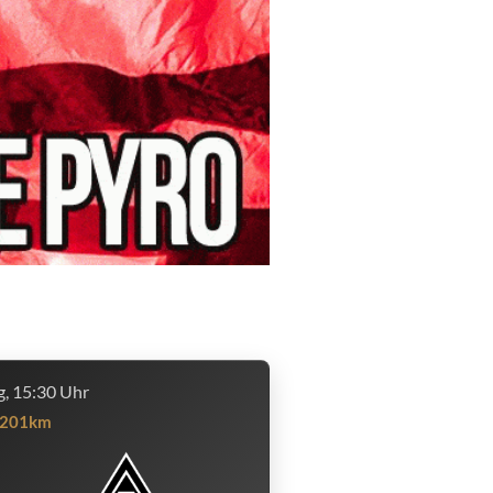
, 15:30 Uhr
201km