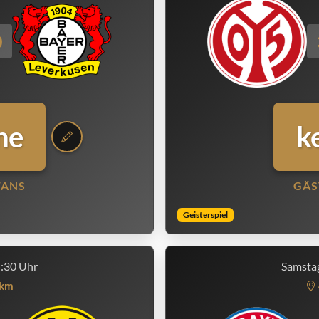
0
ne
k
FANS
GÄS
Geisterspiel
5:30 Uhr
Samstag
km