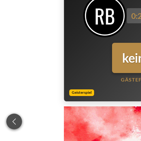
0:
kei
GÄSTE
Geisterspiel