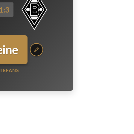
1:3
eine
TEFANS