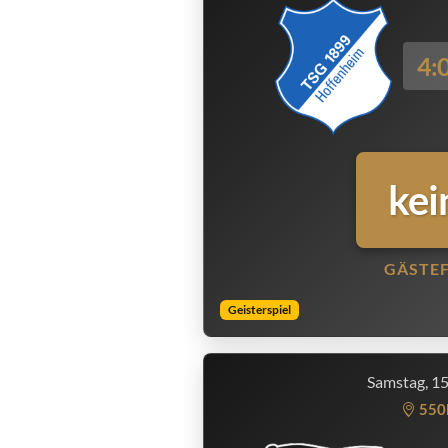
4:
kei
GÄSTE
Geisterspiel
Samstag, 1
550