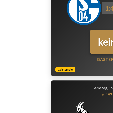
1:
kei
GÄSTE
Geisterspiel
Samstag, 1
197