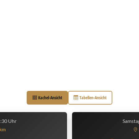
Kachel-Ansicht
Tabellen-Ansicht
5:30 Uhr
Samstag
km