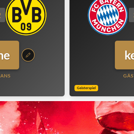
2
ne
k
FANS
GÄS
Geisterspiel