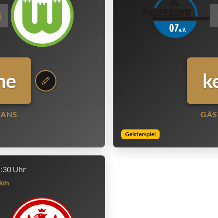
4
ne
k
FANS
GÄS
Geisterspiel
5:30 Uhr
km