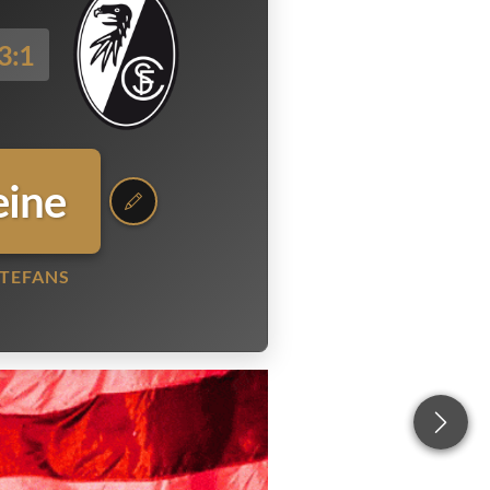
3:1
eine
TEFANS