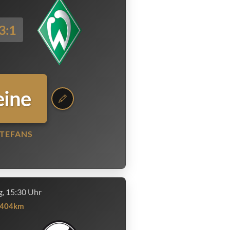
3:1
eine
TEFANS
, 15:30 Uhr
404km