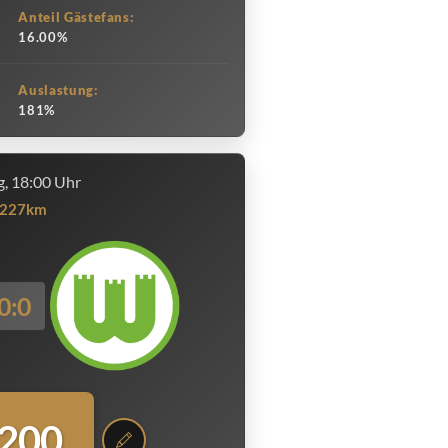
Anteil Gästefans:
16.00%
Auslastung:
181%
, 18:00 Uhr
227km
0:0
.200