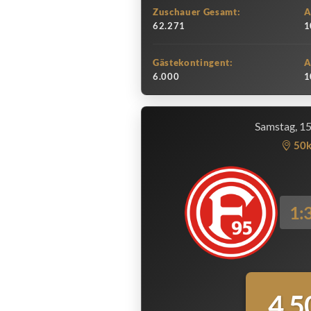
Zuschauer Gesamt:
A
62.271
1
Gästekontingent:
A
6.000
1
Samstag, 1
50
1:
4.5