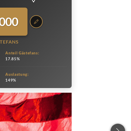
.000
TEFANS
Anteil Gästefans:
17.85%
Auslastung:
149%