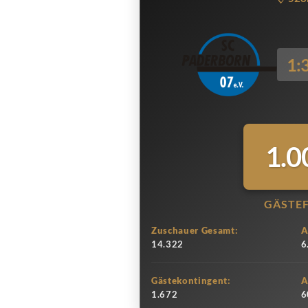
1:
1.0
GÄSTE
Zuschauer Gesamt:
A
14.322
6
Gästekontingent:
A
1.672
6