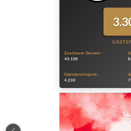
3.3
GÄSTE
Zuschauer Gesamt:
A
40.108
8
Gästekontingent:
A
4.200
7