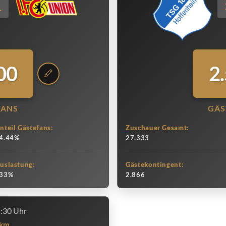
1
00
2
FANS
GÄS
nteil Gästefans:
Zuschauer Gesamt:
4.44%
27.333
uslastung:
Gästekontingent:
33%
2.866
5:30 Uhr
km