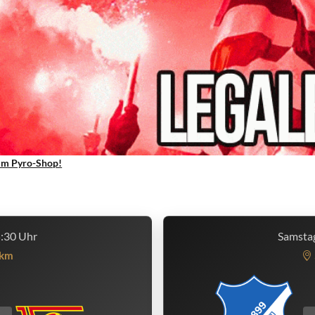
um Pyro-Shop!
5:30 Uhr
Samstag
km