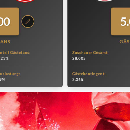
00
5
FANS
GÄS
nteil Gästefans:
Zuschauer Gesamt:
.23%
28.005
uslastung:
Gästekontingent:
9%
3.365