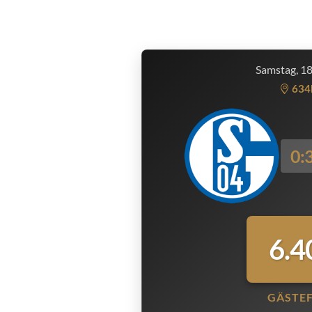
Samstag, 1
634
0:
6.4
GÄSTE