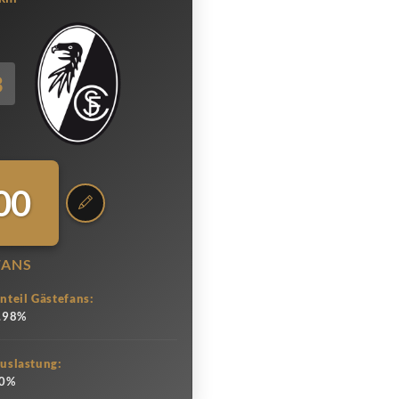
3
00
FANS
nteil Gästefans:
.98%
uslastung:
0%