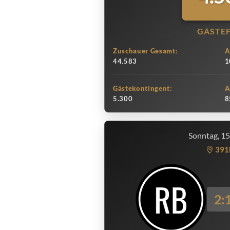
GÄSTE
Zuschauer Gesamt:
A
44.583
1
Gästekontingent:
A
5.300
8
Sonntag, 1
391
2: