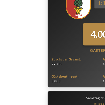
1:
4.0
GÄSTE
Zuschauer Gesamt:
A
27.703
1
Gästekontingent:
A
3.000
1
Samstag, 1
528