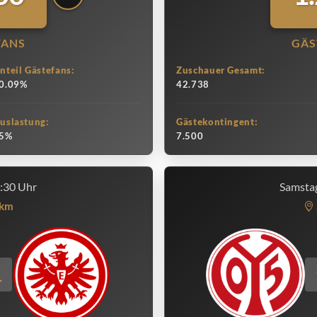
FANS
GÄS
nteil Gästefans:
Zuschauer Gesamt:
0.09%
42.738
uslastung:
Gästekontingent:
5%
7.500
5:30 Uhr
Samstag
km
1