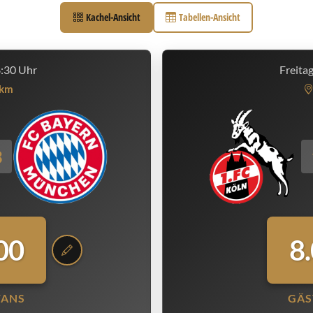
Kachel-Ansicht
Tabellen-Ansicht
8:30 Uhr
Freita
km
3
00
8
FANS
GÄS