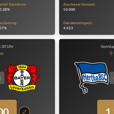
nteil Gästefans:
Zuschauer Gesamt:
0.28%
50.000
uslastung:
Gästekontingent:
07%
4.423
5:30 Uhr
Sonntag
km
3
00
1