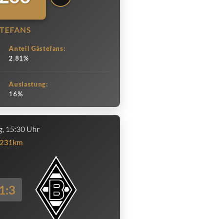
TEFANS
Anteil Gästefans:
2.81%
Auslastung:
16%
, 15:30 Uhr
231km
1:3