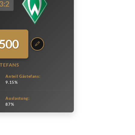
3:2
.500
TEFANS
Anteil Gästefans:
9.15%
Auslastung:
87%