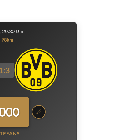
g, 20:30 Uhr
98km
1:3
.000
TEFANS