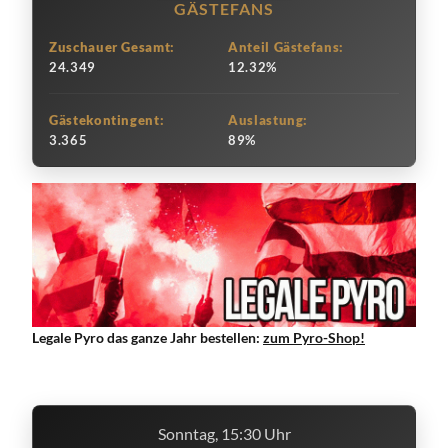
GÄSTEFANS
Zuschauer Gesamt:
Anteil Gästefans:
24.349
12.32%
Gästekontingent:
Auslastung:
3.365
89%
Legale Pyro das ganze Jahr bestellen:
zum Pyro-Shop!
Sonntag, 15:30 Uhr