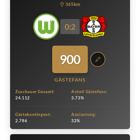
365km
0:2
900
GÄSTEFANS
Zuschauer Gesamt:
Anteil Gästefans:
24.112
3.73%
Gästekontingent:
Auslastung:
2.786
32%