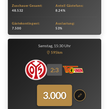
Zuschauer Gesamt:
Anteil Gästefans:
48.532
8.24%
Gästekontingent:
Auslastung:
7.500
53%
Samstag, 15:30 Uhr
595km
2:3
3.000