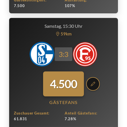
Gästekontingent:
Auslastung:
7.500
107%
Samstag, 15:30 Uhr
59km
3:3
4.500
GÄSTEFANS
Zuschauer Gesamt:
Anteil Gästefans:
61.831
7.28%