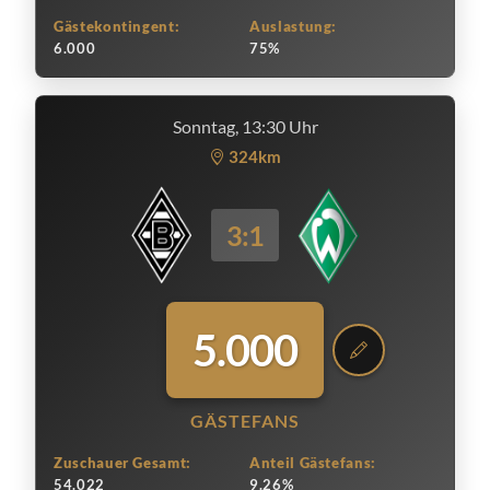
Gästekontingent:
Auslastung:
6.000
75%
Sonntag, 13:30 Uhr
324km
3:1
5.000
GÄSTEFANS
Zuschauer Gesamt:
Anteil Gästefans:
54.022
9.26%