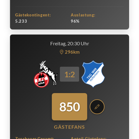
Gästekontingent:
Auslastung:
5.233
96%
Freitag, 20:30 Uhr
296km
1:2
850
GÄSTEFANS
Zuschauer Gesamt:
Anteil Gästefans: