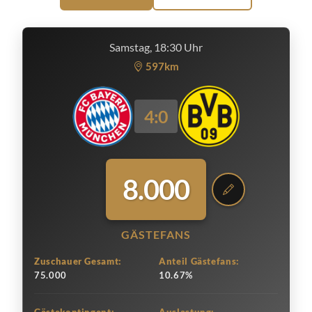
Samstag, 18:30 Uhr
597km
4:0
8.000
GÄSTEFANS
Zuschauer Gesamt:
Anteil Gästefans:
75.000
10.67%