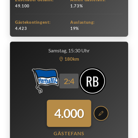
49.100
1.73%
Gästekontingent:
Auslastung:
4.423
19%
Samstag, 15:30 Uhr
180km
2:4
4.000
GÄSTEFANS