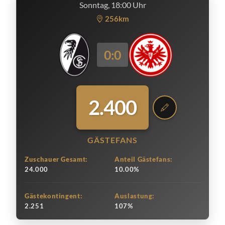
Sonntag, 18:00 Uhr
256km
0:0
2.400
GÄSTEFANS
Zuschauer Gesamt:
Anteil Gästefans:
24.000
10.00%
Gästekontingent:
Auslastung:
2.251
107%