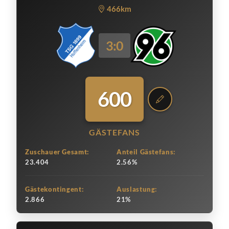
466km
3:0
600
GÄSTEFANS
Zuschauer Gesamt:
Anteil Gästefans:
23.404
2.56%
Gästekontingent:
Auslastung:
2.866
21%