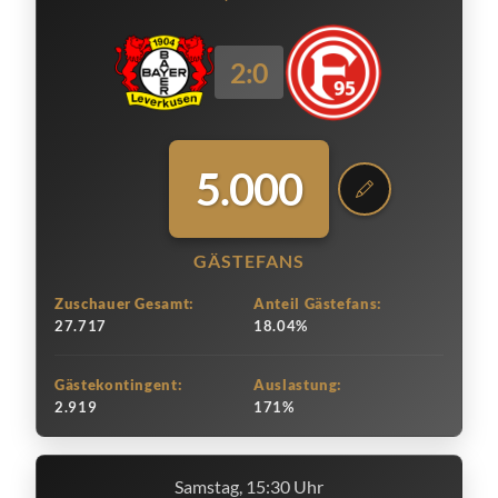
2:0
5.000
GÄSTEFANS
Zuschauer Gesamt:
Anteil Gästefans:
27.717
18.04%
Gästekontingent:
Auslastung:
2.919
171%
Samstag, 15:30 Uhr