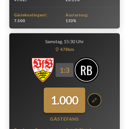
Gästekontingent:
Auslastung:
7.500
133%
Samstag, 15:30 Uhr
478km
1:3
1.000
GÄSTEFANS