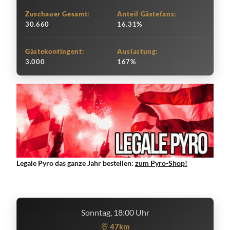
Zuschauer Gesamt:
Anteil Gästefans:
30.660
16.31%
Gästekontingent:
Auslastung:
3.000
167%
Legale Pyro das ganze Jahr bestellen:
zum Pyro-Shop!
Sonntag, 18:00 Uhr
47km