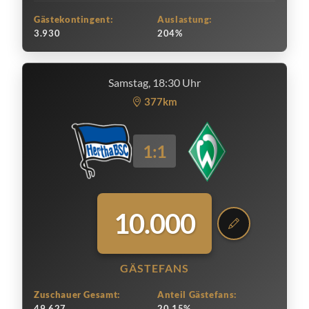
Gästekontingent:
Auslastung:
3.930
204%
Samstag, 18:30 Uhr
377km
1:1
10.000
GÄSTEFANS
Zuschauer Gesamt:
Anteil Gästefans:
49.627
20.15%