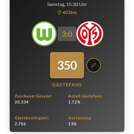
Samstag, 15:30 Uhr
403km
3:0
350
GÄSTEFANS
Zuschauer Gesamt:
Anteil Gästefans:
20.334
1.72%
Gästekontingent:
Auslastung:
2.786
13%