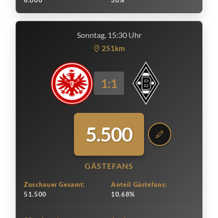
6.000
30%
Sonntag, 15:30 Uhr
251km
1:1
5.500
GÄSTEFANS
Zuschauer Gesamt:
Anteil Gästefans:
51.500
10.68%