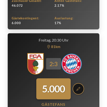
Zuschauer Gesamt:
Anteil Gästefans:
46.072
2.17%
Gästekontingent:
Auslastung:
6.000
17%
Freitag, 20:30 Uhr
81km
2:3
5.000
GÄSTEFANS