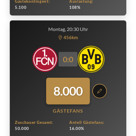
Gästekontingent:
Auslastung:
5.100
108%
Montag, 20:30 Uhr
456km
0:0
8.000
GÄSTEFANS
Zuschauer Gesamt:
Anteil Gästefans:
50.000
16.00%