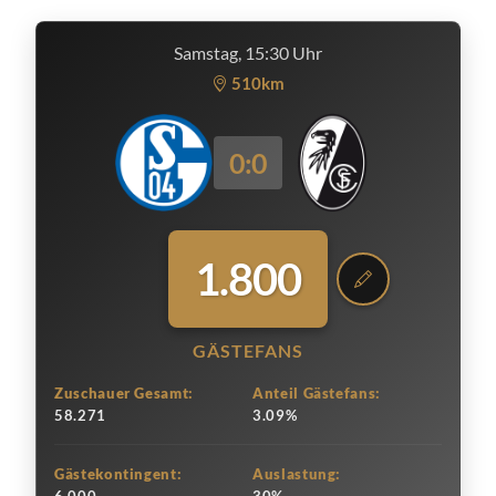
Samstag, 15:30 Uhr
510km
0:0
1.800
GÄSTEFANS
Zuschauer Gesamt:
Anteil Gästefans:
58.271
3.09%
Gästekontingent:
Auslastung: