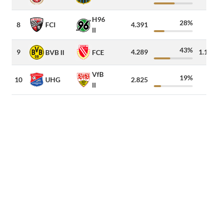
H96
28%
FCI
8
4.391
20
II
43%
9
4.289
1.103
BVB II
FCE
VfB
19%
UHG
10
2.825
25
II