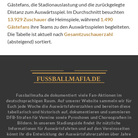
Gästefans, die Stadionauslastung und die zurückgelegte
Distanz zum Auswärtsspiel. Im Durchschnitt besuchten
13.929 Zuschauer
die Heimspiele, während
1.490
Gästefans
ihre Teams zu den Auswärtsspielen begleiteten.
Die Tabelle ist aktuell nach
Gesamtzuschauerzahl
(absteigend) sortiert.
Fussballmafia.de dokumentiert viele Fan-Aktionen im
deutschsprachigen Raum. Auf unserer Website sammeln wir für
Euch jede Woche die Auswärtsfahrerzahlen und bereiten diese
tabellarisch und historisch auf, dokumentieren und summieren
DFB-Strafen für Vereine sowie Pyroshows und Choreografien in
Bildern. In unserem Stadionguide findet ihr nützliche
Informationen für Auswärtsfahrten und auf den Vereinsseiten
könnt ihr die Entwicklung der Auswärtsfahrerzahlen über Jahre