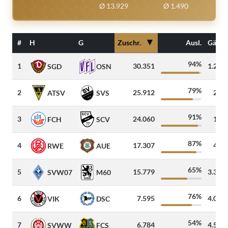
Ø 13.929
Ø 1.490
▼
#
H
G
Zuschr.
Ausl.
Gäste
94%
1
30.351
1.235
SGD
OSN
79%
2
25.912
220
ATSV
SVS
91%
3
24.060
100
FCH
SCV
87%
4
17.307
400
RWE
AUE
65%
5
15.779
3.300
SVW07
M60
76%
6
7.595
4.000
VIK
DSC
54%
7
6.784
4.500
SVWW
FCS