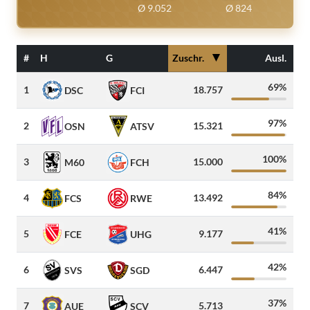
Ø 9.052
Ø 824
▼
#
H
G
Zuschr.
Ausl.
Gäs
69%
1
18.757
DSC
FCI
97%
2
15.321
1.5
OSN
ATSV
100%
3
15.000
1.6
M60
FCH
84%
4
13.492
7
FCS
RWE
41%
5
9.177
FCE
UHG
42%
6
6.447
2.2
SVS
SGD
37%
7
5.713
AUE
SCV