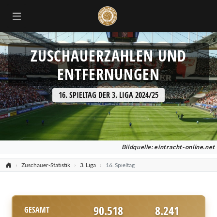
ZUSCHAUERZAHLEN UND
ENTFERNUNGEN
16. SPIELTAG DER 3. LIGA 2024/25
Bildquelle:
eintracht-online.net
Zuschauer-Statistik
3. Liga
16. Spieltag
90.518
8.241
GESAMT