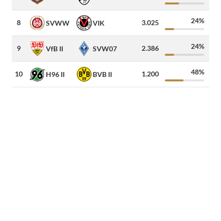
24%
8
3.025
1
SVWW
VIK
24%
9
2.386
1.8
VfB II
SVW07
48%
10
1.200
1
H96 II
BVB II