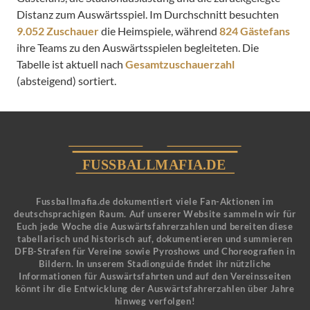
Distanz zum Auswärtsspiel. Im Durchschnitt besuchten
9.052 Zuschauer
die Heimspiele, während
824 Gästefans
ihre Teams zu den Auswärtsspielen begleiteten. Die
Tabelle ist aktuell nach
Gesamtzuschauerzahl
(absteigend) sortiert.
Fussballmafia.de dokumentiert viele Fan-Aktionen im
deutschsprachigen Raum. Auf unserer Website sammeln wir für
Euch jede Woche die Auswärtsfahrerzahlen und bereiten diese
tabellarisch und historisch auf, dokumentieren und summieren
DFB-Strafen für Vereine sowie Pyroshows und Choreografien in
Bildern. In unserem Stadionguide findet ihr nützliche
Informationen für Auswärtsfahrten und auf den Vereinsseiten
könnt ihr die Entwicklung der Auswärtsfahrerzahlen über Jahre
hinweg verfolgen!