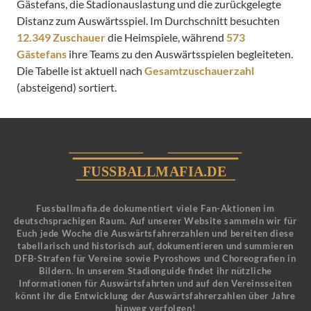
Gästefans, die Stadionauslastung und die zurückgelegte
Distanz zum Auswärtsspiel. Im Durchschnitt besuchten
12.349 Zuschauer
die Heimspiele, während
573
Gästefans
ihre Teams zu den Auswärtsspielen begleiteten.
Die Tabelle ist aktuell nach
Gesamtzuschauerzahl
(absteigend) sortiert.
Fussballmafia.de dokumentiert viele Fan-Aktionen im
deutschsprachigen Raum. Auf unserer Website sammeln wir für
Euch jede Woche die Auswärtsfahrerzahlen und bereiten diese
tabellarisch und historisch auf, dokumentieren und summieren
DFB-Strafen für Vereine sowie Pyroshows und Choreografien in
Bildern. In unserem Stadionguide findet ihr nützliche
Informationen für Auswärtsfahrten und auf den Vereinsseiten
könnt ihr die Entwicklung der Auswärtsfahrerzahlen über Jahre
hinweg verfolgen!