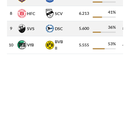
41%
8
6.213
14
HFC
SCV
36%
9
5.600
800
SVS
DSC
BVB
53%
VfB
10
5.555
450
II