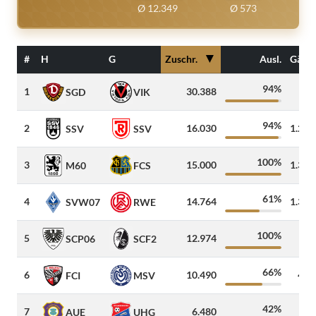
Ø 12.349
Ø 573
▼
#
H
G
Zuschr.
Ausl.
Gäste
94%
1
30.388
40
SGD
VIK
94%
2
16.030
1.230
SSV
SSV
100%
3
15.000
1.300
M60
FCS
61%
4
14.764
1.329
SVW07
RWE
100%
5
12.974
30
SCP06
SCF2
66%
6
10.490
453
FCI
MSV
42%
7
6.480
82
AUE
UHG