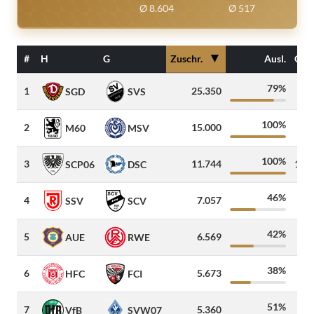
Ø 8.604
Ø 517
▼
#
H
G
Zuschr.
Ausl.
Gäs
79%
1
25.350
13
SGD
SVS
100%
2
15.000
90
M60
MSV
100%
3
11.744
1.1
SCP06
DSC
46%
4
7.057
9
SSV
SCV
42%
5
6.569
61
AUE
RWE
38%
6
5.673
13
HFC
FCI
51%
7
5.360
41
VfB
SVW07