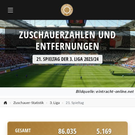
ZUSCHAUERZAHLEN UND
ENTFERNUNGEN
21. SPIELTAG DER 3. LIGA 2023/24
Bildquelle:
eintracht-online.net
Zuschauer-Statistik
3. Liga
21. Spieltag
86.035
5.169
GESAMT