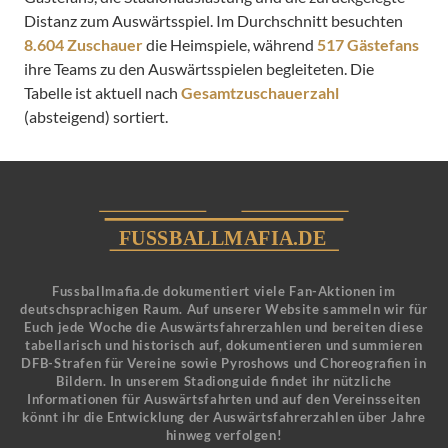
Distanz zum Auswärtsspiel. Im Durchschnitt besuchten
8.604 Zuschauer
die Heimspiele, während
517 Gästefans
ihre Teams zu den Auswärtsspielen begleiteten. Die
Tabelle ist aktuell nach
Gesamtzuschauerzahl
(absteigend) sortiert.
Fussballmafia.de dokumentiert viele Fan-Aktionen im
deutschsprachigen Raum. Auf unserer Website sammeln wir für
Euch jede Woche die Auswärtsfahrerzahlen und bereiten diese
tabellarisch und historisch auf, dokumentieren und summieren
DFB-Strafen für Vereine sowie Pyroshows und Choreografien in
Bildern. In unserem Stadionguide findet ihr nützliche
Informationen für Auswärtsfahrten und auf den Vereinsseiten
könnt ihr die Entwicklung der Auswärtsfahrerzahlen über Jahre
hinweg verfolgen!