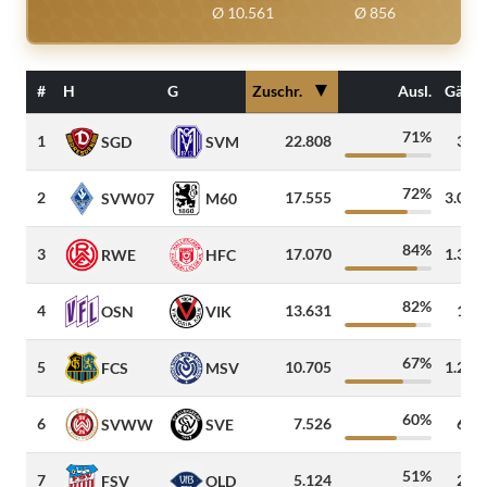
Ø 10.561
Ø 856
▼
#
H
G
Zuschr.
Ausl.
Gäste
71%
1
22.808
350
SGD
SVM
72%
2
17.555
3.000
SVW07
M60
84%
3
17.070
1.300
RWE
HFC
82%
4
13.631
135
OSN
VIK
67%
5
10.705
1.200
FCS
MSV
60%
6
7.526
600
SVWW
SVE
51%
7
5.124
225
FSV
OLD