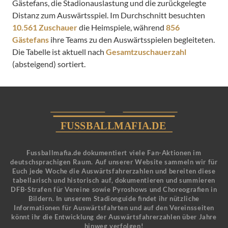
Gästefans, die Stadionauslastung und die zurückgelegte
Distanz zum Auswärtsspiel. Im Durchschnitt besuchten
10.561 Zuschauer
die Heimspiele, während
856
Gästefans
ihre Teams zu den Auswärtsspielen begleiteten.
Die Tabelle ist aktuell nach
Gesamtzuschauerzahl
(absteigend) sortiert.
Fussballmafia.de dokumentiert viele Fan-Aktionen im
deutschsprachigen Raum. Auf unserer Website sammeln wir für
Euch jede Woche die Auswärtsfahrerzahlen und bereiten diese
tabellarisch und historisch auf, dokumentieren und summieren
DFB-Strafen für Vereine sowie Pyroshows und Choreografien in
Bildern. In unserem Stadionguide findet ihr nützliche
Informationen für Auswärtsfahrten und auf den Vereinsseiten
könnt ihr die Entwicklung der Auswärtsfahrerzahlen über Jahre
hinweg verfolgen!