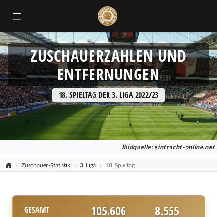
ZUSCHAUERZAHLEN UND
ENTFERNUNGEN
18. SPIELTAG DER 3. LIGA 2022/23
Bildquelle:
eintracht-online.net
Zuschauer-Statistik
3. Liga
18. Spieltag
105.606
8.555
GESAMT