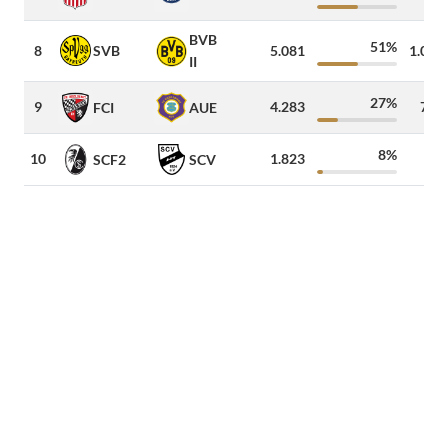
BVB
51%
SVB
8
5.081
1.000
II
27%
9
4.283
700
FCI
AUE
8%
10
1.823
45
SCF2
SCV