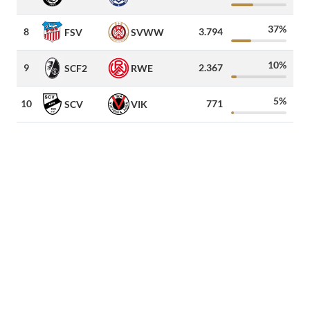
37%
8
3.794
FSV
SVWW
10%
9
2.367
7
SCF2
RWE
5%
10
771
SCV
VIK