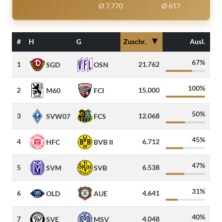
Ø 7.770
Ø 617
▼
#
H
G
Zuschr.
Ausl.
Gäs
67%
1
21.762
3
SGD
OSN
100%
2
15.000
1.0
M60
FCI
50%
3
12.068
3.0
SVW07
FCS
45%
4
6.712
HFC
BVB II
47%
5
6.538
1
SVM
SVB
31%
6
4.641
3
OLD
AUE
40%
7
4.048
5
SVE
MSV