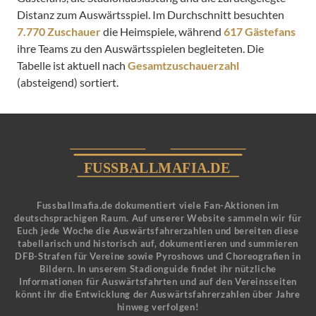
Distanz zum Auswärtsspiel. Im Durchschnitt besuchten
7.770 Zuschauer
die Heimspiele, während
617 Gästefans
ihre Teams zu den Auswärtsspielen begleiteten. Die
Tabelle ist aktuell nach
Gesamtzuschauerzahl
(absteigend) sortiert.
Fussballmafia.de dokumentiert viele Fan-Aktionen im
deutschsprachigen Raum. Auf unserer Website sammeln wir für
Euch jede Woche die Auswärtsfahrerzahlen und bereiten diese
tabellarisch und historisch auf, dokumentieren und summieren
DFB-Strafen für Vereine sowie Pyroshows und Choreografien in
Bildern. In unserem Stadionguide findet ihr nützliche
Informationen für Auswärtsfahrten und auf den Vereinsseiten
könnt ihr die Entwicklung der Auswärtsfahrerzahlen über Jahre
hinweg verfolgen!