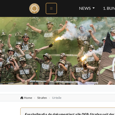
NEWS
1. BU
Home
Strafen
Urteile
Fussballmafia.de dokumentiert alle DFB-Strafen seit der