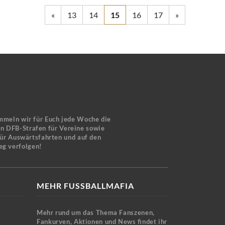
«
13
14
15
16
17
»
mmeln wir für Euch jede Woche die
en DFB-Strafen für Vereine sowie
für Auswärtsfahrten und auf den
eg verfolgen!
MEHR FUSSBALLMAFIA
Mehr rund um das Thema Fanszenen,
Fankurven, Aktionen und News findet ihr