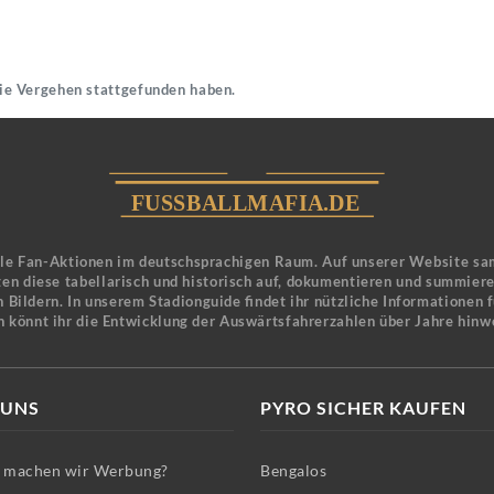
die Vergehen stattgefunden haben.
ele Fan-Aktionen im deutschsprachigen Raum. Auf unserer Website sa
en diese tabellarisch und historisch auf, dokumentieren und summier
 Bildern. In unserem Stadionguide findet ihr nützliche Informationen 
n könnt ihr die Entwicklung der Auswärtsfahrerzahlen über Jahre hinw
 UNS
PYRO SICHER KAUFEN
machen wir Werbung?
Bengalos