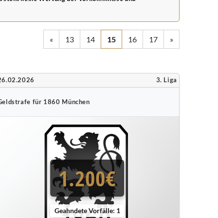
«
13
14
15
16
17
»
26.02.2026
3. Liga
Geldstrafe für 1860 München
1.200€
Geahndete Vorfälle: 1