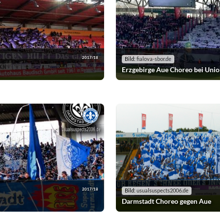
2017/18
Bild:
fialova-sbor.de
Erzgebirge Aue Choreo bei Unio
2017/18
Bild:
usualsuspects2006.de
Darmstadt Choreo gegen Aue