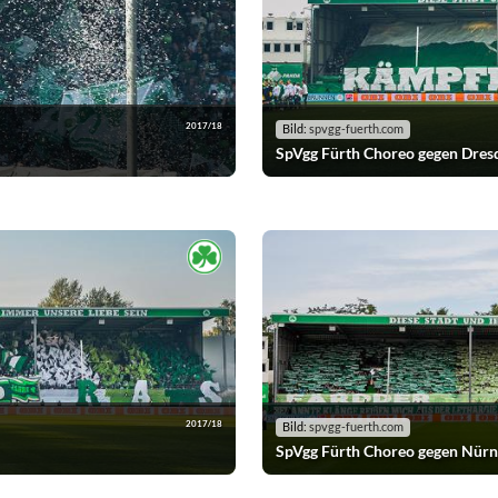
2017/18
Bild:
spvgg-fuerth.com
SpVgg Fürth Choreo gegen Dres
2017/18
Bild:
spvgg-fuerth.com
SpVgg Fürth Choreo gegen Nür