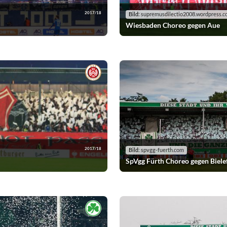
2017/18
Bild:
supremusdilectio2008.wordpress.
Wiesbaden Choreo gegen Aue
2017/18
Bild:
spvgg-fuerth.com
SpVgg Fürth Choreo gegen Biele