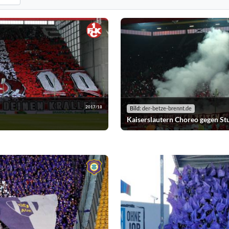
n. Standard: alle Vereine anzeigen.
horeografien nach der ausgewählten Saison. Standard: alle Saisons anzeige
2017/18
Bild:
der-betze-brennt.de
Kaiserslautern Choreo gegen Stu