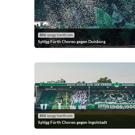
Bild:
spvgg-fuerth.com
SpVgg Fürth Choreo gegen Duisburg
Bild:
spvgg-fuerth.com
SpVgg Fürth Choreo gegen Ingolstadt