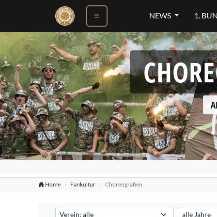
NEWS
1. BU
CHORE
A
Home
Fankultur
Choreografien
Verein auswählen
Saison auswä