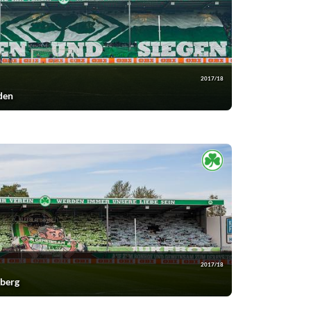
2017/18
den
2017/18
nberg