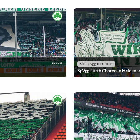
2017/18
Bild:
spvgg-fuerth.com
SpVgg Fürth Choreo in Heidenh