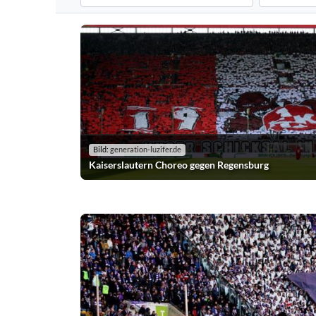
Filtert die Choreografien nach dem ausgewählten Verei
Filtert die C
Bild:
generation-luzifer.de
Kaiserslautern Choreo gegen Regensburg