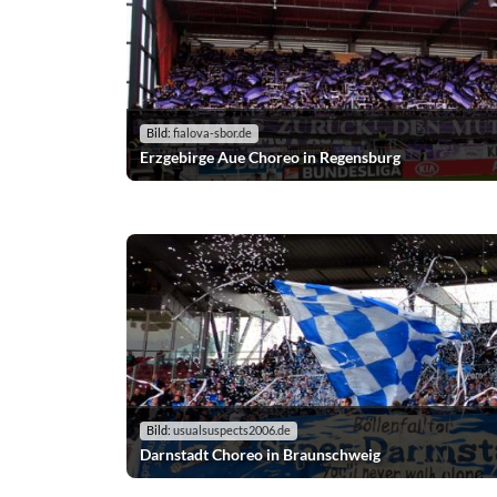
Bild:
fialova-sbor.de
Erzgebirge Aue Choreo in Regensburg
Bild:
usualsuspects2006.de
Darnstadt Choreo in Braunschweig