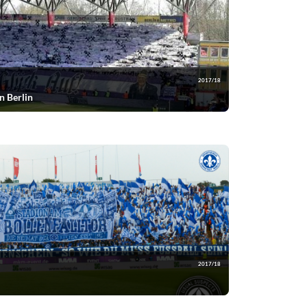
2017/18
n Berlin
2017/18