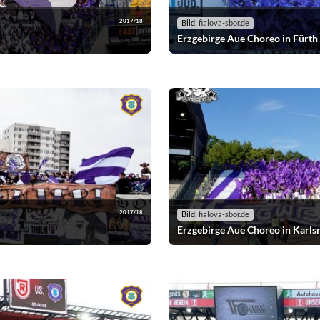
2017/18
Bild:
fialova-sbor.de
Erzgebirge Aue Choreo in Fürth
2017/18
Bild:
fialova-sbor.de
Erzgebirge Aue Choreo in Karls