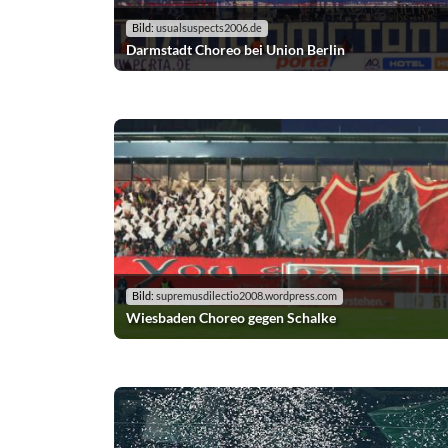
Bild:
usualsuspects2006.de
Darmstadt Choreo bei Union Berlin
Bild:
supremusdilectio2008.wordpress.com
Wiesbaden Choreo gegen Schalke