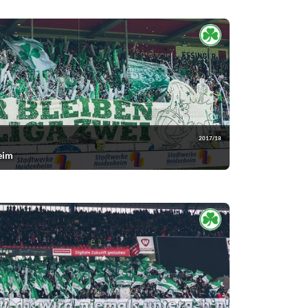
2017/18
eim