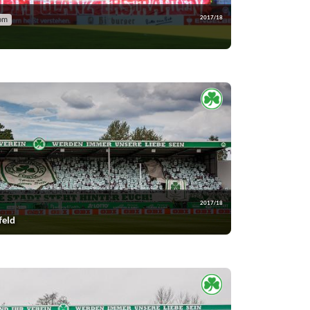
2017/18
com
2017/18
feld