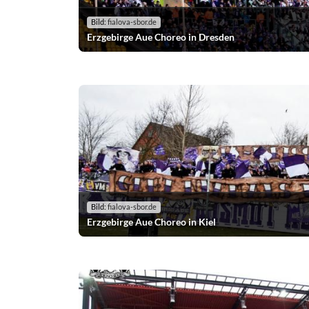
Bild:
fialova-sbor.de
Erzgebirge Aue Choreo in Dresden
Bild:
fialova-sbor.de
Erzgebirge Aue Choreo in Kiel