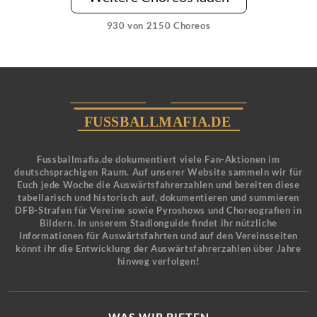
930
von 2150 Choreos
Fussballmafia.de dokumentiert viele Fan-Aktionen im
deutschsprachigen Raum. Auf unserer Website sammeln wir für
Euch jede Woche die Auswärtsfahrerzahlen und bereiten diese
tabellarisch und historisch auf, dokumentieren und summieren
DFB-Strafen für Vereine sowie Pyroshows und Choreografien in
Bildern. In unserem Stadionguide findet ihr nützliche
Informationen für Auswärtsfahrten und auf den Vereinsseiten
könnt ihr die Entwicklung der Auswärtsfahrerzahlen über Jahre
hinweg verfolgen!
WAS WIR BIETEN