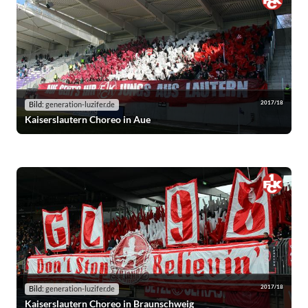
2017/18
Bild:
generation-luzifer.de
Kaiserslautern Choreo in Aue
2017/18
Bild:
generation-luzifer.de
Kaiserslautern Choreo in Braunschweig