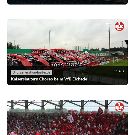
2017/18
Bild:
generation-luzifer.de
Kaiserslautern Choreo beim VfB Eichede