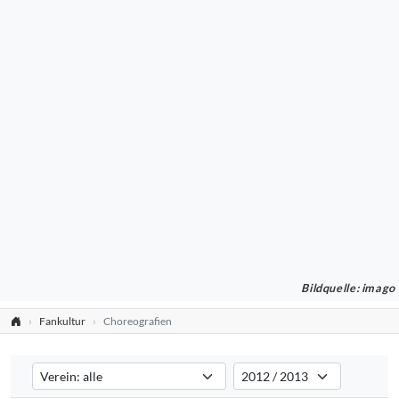
Bildquelle: imago
Fankultur
Choreografien
Verein auswählen
Saison auswählen
Filtert die Choreografien nach dem ausgewählten Verein. Standard:
Filtert die Choreografien nach