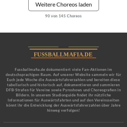
Weitere Choreos laden
90
von 145 Choreos
Fussballmafia.de dokumentiert viele Fan-Aktionen im
deutschsprachigen Raum. Auf unserer Website sammeln wir für
Euch jede Woche die Auswärtsfahrerzahlen und bereiten diese
tabellarisch und historisch auf, dokumentieren und summieren
DFB-Strafen für Vereine sowie Pyroshows und Choreografien in
Bildern. In unserem Stadionguide findet ihr nützliche
Informationen für Auswärtsfahrten und auf den Vereinsseiten
könnt ihr die Entwicklung der Auswärtsfahrerzahlen über Jahre
hinweg verfolgen!