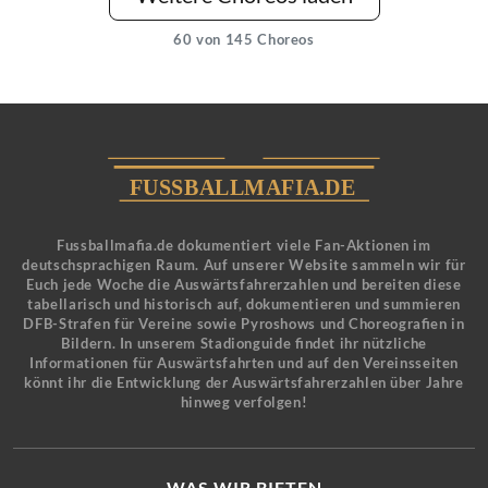
60
von 145 Choreos
Fussballmafia.de dokumentiert viele Fan-Aktionen im
deutschsprachigen Raum. Auf unserer Website sammeln wir für
Euch jede Woche die Auswärtsfahrerzahlen und bereiten diese
tabellarisch und historisch auf, dokumentieren und summieren
DFB-Strafen für Vereine sowie Pyroshows und Choreografien in
Bildern. In unserem Stadionguide findet ihr nützliche
Informationen für Auswärtsfahrten und auf den Vereinsseiten
könnt ihr die Entwicklung der Auswärtsfahrerzahlen über Jahre
hinweg verfolgen!
WAS WIR BIETEN