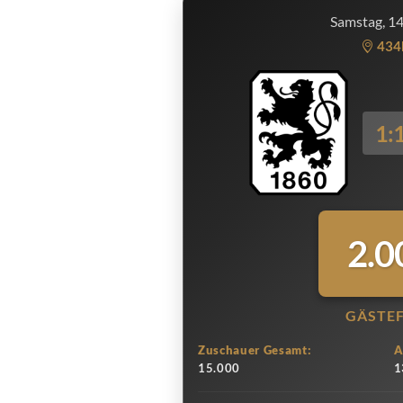
Samstag, 1
434
1:
2.0
GÄSTE
Zuschauer Gesamt:
A
15.000
1