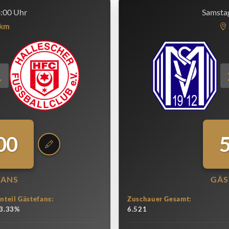
4:00 Uhr
Samstag
km
1
00
FANS
GÄS
nteil Gästefans:
Zuschauer Gesamt:
3.33%
6.521