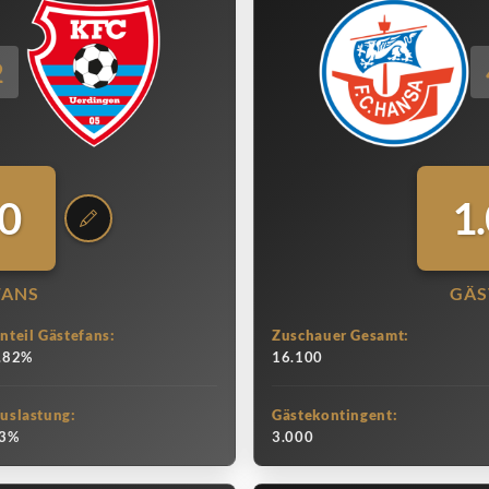
2
0
1
FANS
GÄS
nteil Gästefans:
Zuschauer Gesamt:
.82%
16.100
uslastung:
Gästekontingent:
3%
3.000