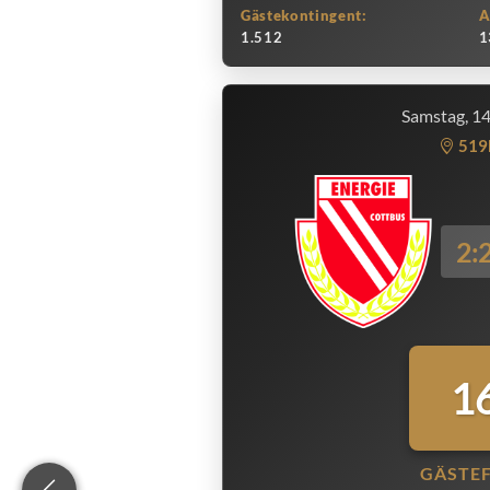
Gästekontingent:
A
1.512
1
Samstag, 1
519
2:
1
GÄSTE