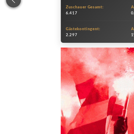
Zuschauer Gesamt:
A
6.417
0
Gästekontingent:
A
2.297
1