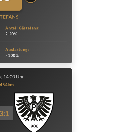
TEFANS
Anteil Gästefans:
2.20%
Auslastung:
>100%
, 14:00 Uhr
454km
3:1