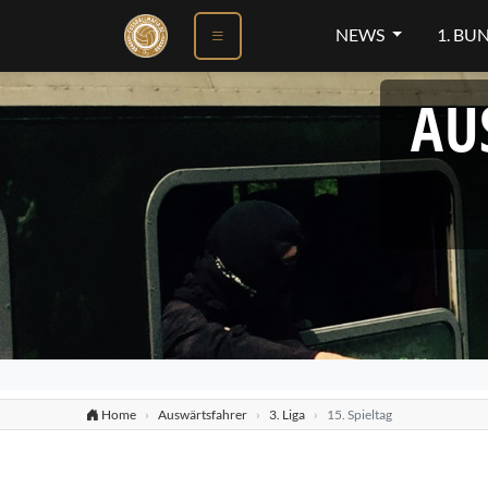
NEWS
1. BU
AU
Home
Auswärtsfahrer
3. Liga
15. Spieltag