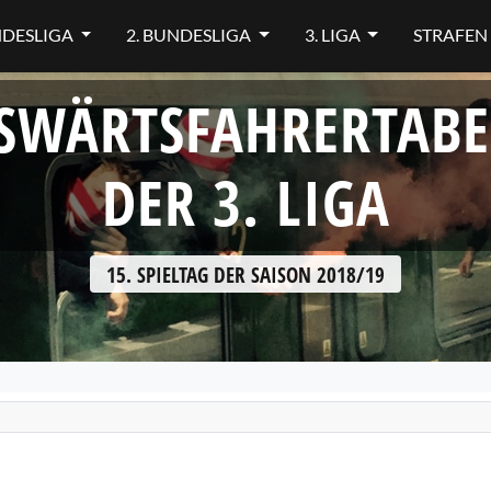
NDESLIGA
2. BUNDESLIGA
3. LIGA
STRAFEN
SWÄRTSFAHRERTABE
DER 3. LIGA
15. SPIELTAG DER SAISON 2018/19