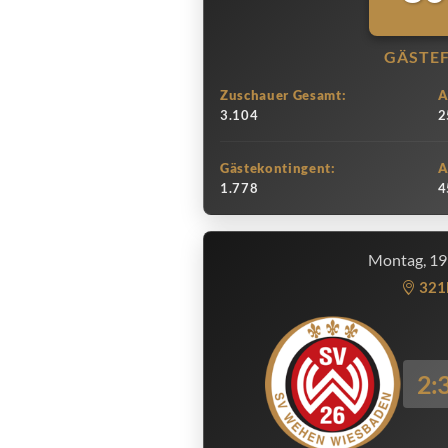
GÄSTE
Zuschauer Gesamt:
A
3.104
2
Gästekontingent:
A
1.778
4
Montag, 19
321
2: