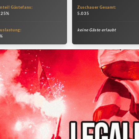
nteil Gästefans:
Zuschauer Gesamt:
.25%
5.035
uslastung:
keine Gäste erlaubt
%