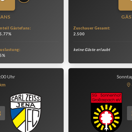
FANS
GÄS
nteil Gästefans:
Zuschauer Gesamt:
5.77%
2.500
uslastung:
keine Gäste erlaubt
5%
:00 Uhr
Sonntag
km
3