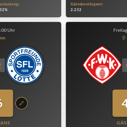
uslastung:
Gästekontingent:
32%
2.232
4:00 Uhr
Freita
km
2
6
FANS
GÄS