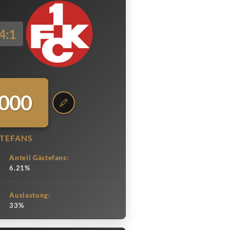
4:1
.000
TEFANS
Anteil Gästefans:
6.21%
Auslastung:
33%