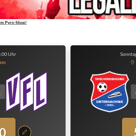
um Pyro-Shop!
4:00 Uhr
Sonntag
km
1
0