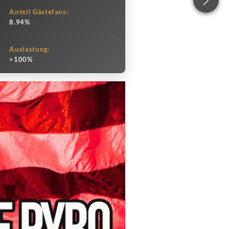
Anteil Gästefans:
8.94%
Auslastung:
>100%