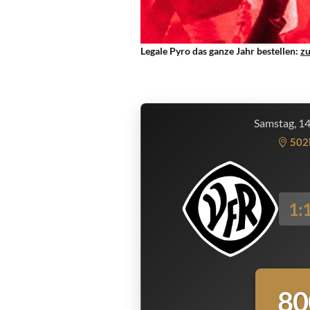
Legale Pyro das ganze Jahr bestellen:
z
Samstag, 1
502
1:
80