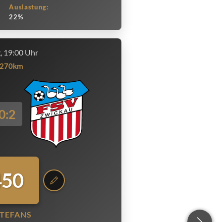
Auslastung:
22%
g, 19:00 Uhr
270km
0:2
450
TEFANS