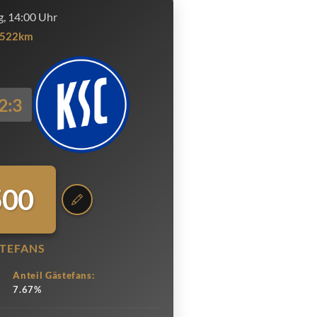
, 14:00 Uhr
522km
2:3
500
TEFANS
Anteil Gästefans:
7.67%