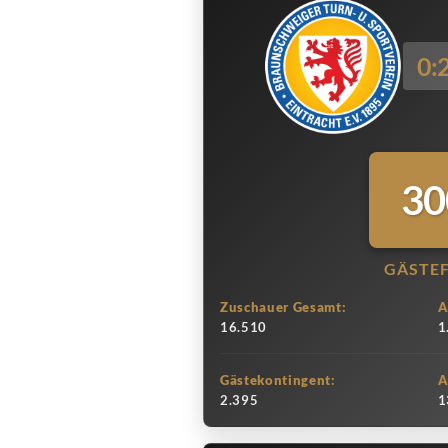
0:
30
GÄSTE
Zuschauer Gesamt:
A
16.510
1
Gästekontingent:
A
2.395
1