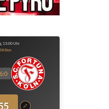
, 13:00 Uhr
583km
6:0
55