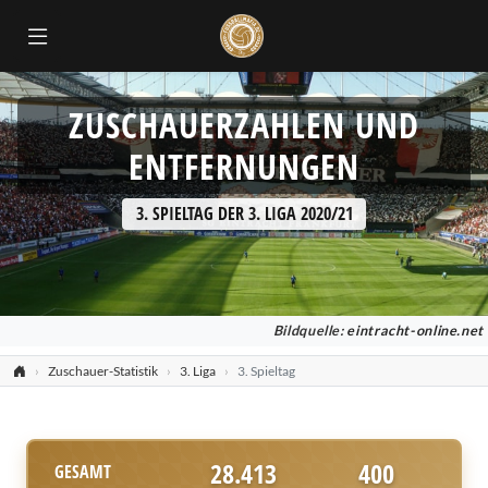
ZUSCHAUERZAHLEN UND
ENTFERNUNGEN
3. SPIELTAG DER 3. LIGA 2020/21
Bildquelle:
eintracht-online.net
Zuschauer-Statistik
3. Liga
3. Spieltag
28.413
400
GESAMT