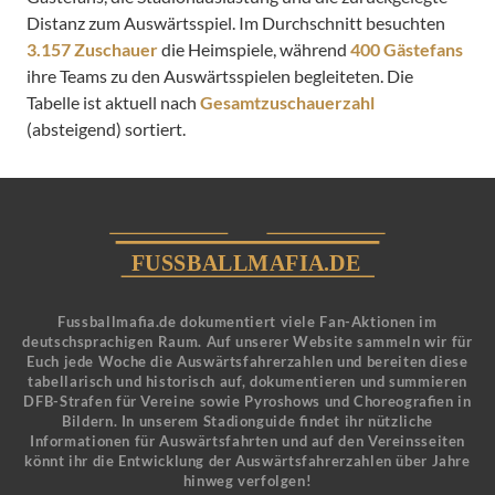
Distanz zum Auswärtsspiel. Im Durchschnitt besuchten
3.157 Zuschauer
die Heimspiele, während
400 Gästefans
ihre Teams zu den Auswärtsspielen begleiteten. Die
Tabelle ist aktuell nach
Gesamtzuschauerzahl
(absteigend) sortiert.
Fussballmafia.de dokumentiert viele Fan-Aktionen im
deutschsprachigen Raum. Auf unserer Website sammeln wir für
Euch jede Woche die Auswärtsfahrerzahlen und bereiten diese
tabellarisch und historisch auf, dokumentieren und summieren
DFB-Strafen für Vereine sowie Pyroshows und Choreografien in
Bildern. In unserem Stadionguide findet ihr nützliche
Informationen für Auswärtsfahrten und auf den Vereinsseiten
könnt ihr die Entwicklung der Auswärtsfahrerzahlen über Jahre
hinweg verfolgen!