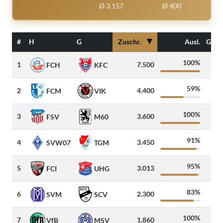
Ø 3.157
Ø 400
▼
#
H
G
Zuschr.
Ausl.
Gäst
100%
1
7.500
FCH
KFC
59%
2
4.400
FCM
VIK
100%
3
3.600
FSV
M60
91%
4
3.450
SVW07
TGM
95%
5
3.013
FCI
UHG
83%
6
2.300
SVM
SCV
100%
7
1.860
VfB
MSV