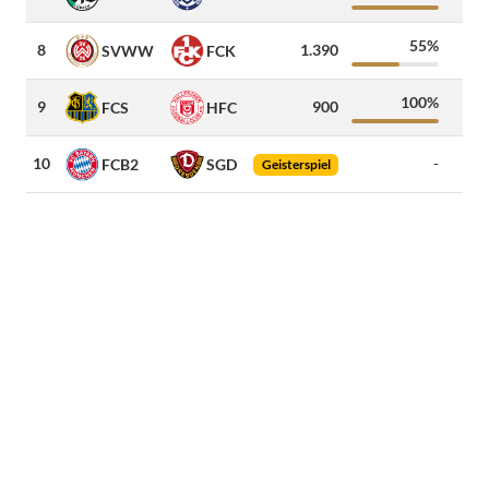
55%
8
1.390
40
SVWW
FCK
100%
9
900
FCS
HFC
10
-
FCB2
SGD
Geisterspiel