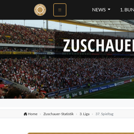
NEWS
1. BU
ZUSCHAUE
Home
Zuschauer-Statistik
3. Liga
37. Spieltag