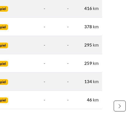
-
-
416
km
piel
-
-
378
km
piel
-
-
295
km
piel
-
-
259
km
piel
-
-
134
km
piel
-
-
46
km
piel