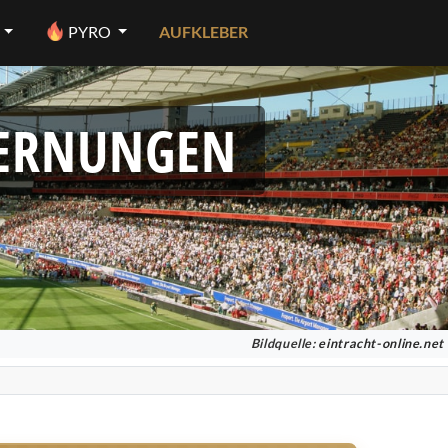
PYRO
AUFKLEBER
FERNUNGEN
Bildquelle:
eintracht-online.net