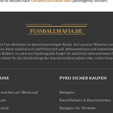
e ist aktuell nach
Gesamtzuschauerzahl
(absteigend) sortiert.
ele Fan-Aktionen im deutschsprachigen Raum. Auf unserer Website sa
en diese tabellarisch und historisch auf, dokumentieren und summier
 Bildern. In unserem Stadionguide findet ihr nützliche Informationen 
n könnt ihr die Entwicklung der Auswärtsfahrerzahlen über Jahre hinw
 UNS
PYRO SICHER KAUFEN
machen wir Werbung?
Bengalos
sum
Rauchfackeln & Rauchbomben
chutz
Bengalos für Silvester