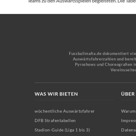
Teams zu den Auswärtsspielen begleiteten. Die Tabell
Fussballmafia.de dokumentiert vi
Auswärtsfahrerzahlen und bereit
Pyroshows und Choreografien in
Vereinsseite
WAS WIR BIETEN
ÜBER
wöchentliche Auswärtsfahrer
Warum 
DFB Strafentabellen
Impres
Stadion-Guide (Liga 1 bis 3)
Datens