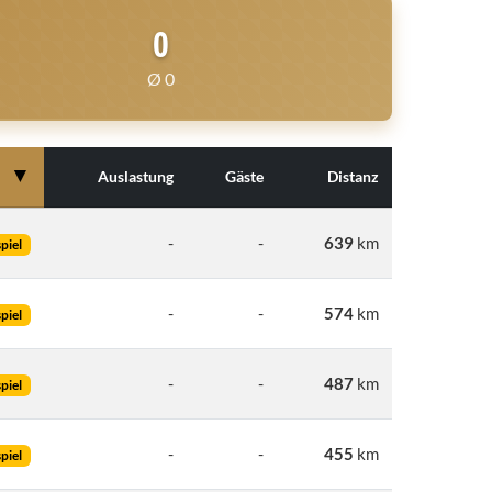
0
Ø 0
▼
r
Auslastung
Gäste
Distanz
-
-
639
km
piel
-
-
574
km
piel
-
-
487
km
piel
-
-
455
km
piel