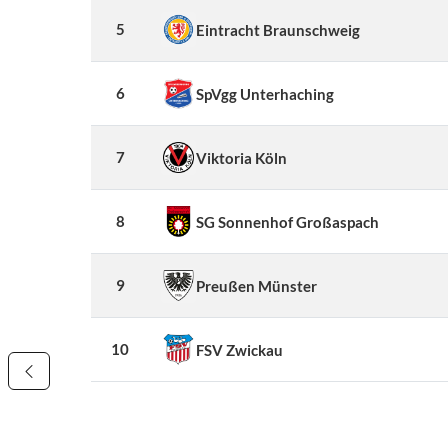
5
Eintracht Braunschweig
6
SpVgg Unterhaching
7
Viktoria Köln
8
SG Sonnenhof Großaspach
9
Preußen Münster
10
FSV Zwickau