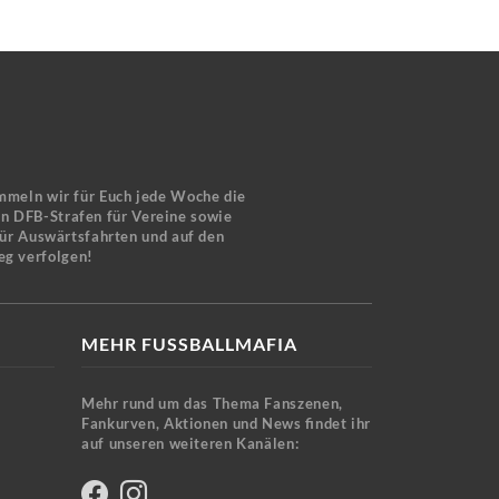
mmeln wir für Euch jede Woche die
en DFB-Strafen für Vereine sowie
für Auswärtsfahrten und auf den
eg verfolgen!
MEHR FUSSBALLMAFIA
Mehr rund um das Thema Fanszenen,
Fankurven, Aktionen und News findet ihr
auf unseren weiteren Kanälen: