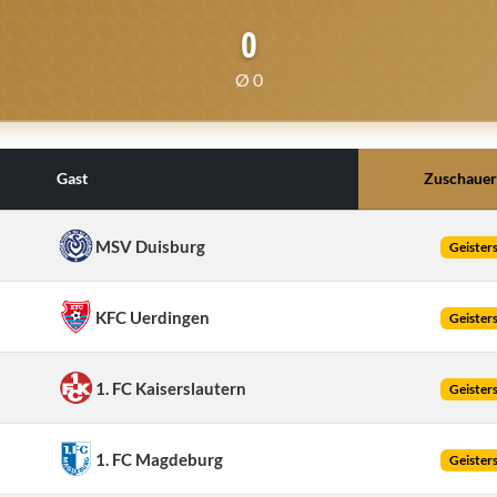
0
Ø 0
Gast
Zuschaue
MSV Duisburg
Geisters
KFC Uerdingen
Geisters
1. FC Kaiserslautern
Geisters
1. FC Magdeburg
Geisters