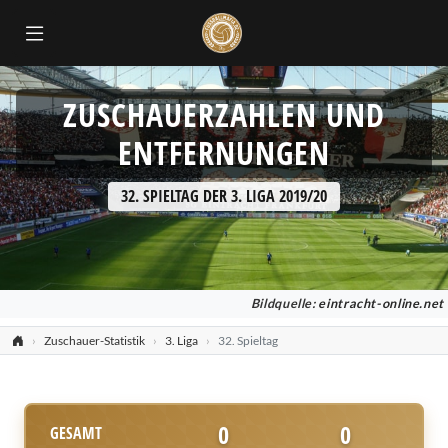
ZUSCHAUERZAHLEN UND
ENTFERNUNGEN
32. SPIELTAG DER 3. LIGA 2019/20
Bildquelle:
eintracht-online.net
Zuschauer-Statistik
3. Liga
32. Spieltag
0
0
GESAMT