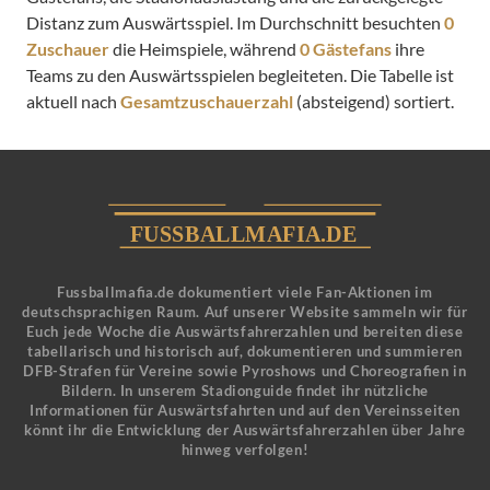
Distanz zum Auswärtsspiel. Im Durchschnitt besuchten
0
Zuschauer
die Heimspiele, während
0 Gästefans
ihre
Teams zu den Auswärtsspielen begleiteten. Die Tabelle ist
aktuell nach
Gesamtzuschauerzahl
(absteigend) sortiert.
Fussballmafia.de dokumentiert viele Fan-Aktionen im
deutschsprachigen Raum. Auf unserer Website sammeln wir für
Euch jede Woche die Auswärtsfahrerzahlen und bereiten diese
tabellarisch und historisch auf, dokumentieren und summieren
DFB-Strafen für Vereine sowie Pyroshows und Choreografien in
Bildern. In unserem Stadionguide findet ihr nützliche
Informationen für Auswärtsfahrten und auf den Vereinsseiten
könnt ihr die Entwicklung der Auswärtsfahrerzahlen über Jahre
hinweg verfolgen!