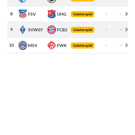
8
-
-
366
FSV
UHG
Geisterspiel
9
-
-
351
SVW07
FCB2
Geisterspiel
10
-
-
350
MSV
FWK
Geisterspiel