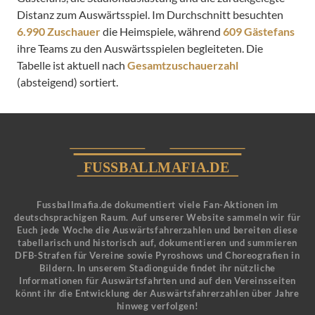
Distanz zum Auswärtsspiel. Im Durchschnitt besuchten
6.990 Zuschauer
die Heimspiele, während
609 Gästefans
ihre Teams zu den Auswärtsspielen begleiteten. Die
Tabelle ist aktuell nach
Gesamtzuschauerzahl
(absteigend) sortiert.
Fussballmafia.de dokumentiert viele Fan-Aktionen im
deutschsprachigen Raum. Auf unserer Website sammeln wir für
Euch jede Woche die Auswärtsfahrerzahlen und bereiten diese
tabellarisch und historisch auf, dokumentieren und summieren
DFB-Strafen für Vereine sowie Pyroshows und Choreografien in
Bildern. In unserem Stadionguide findet ihr nützliche
Informationen für Auswärtsfahrten und auf den Vereinsseiten
könnt ihr die Entwicklung der Auswärtsfahrerzahlen über Jahre
hinweg verfolgen!