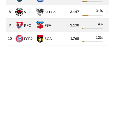
31%
8
3.147
1.100
VIK
SCP06
4%
9
2.138
250
KFC
FSV
12%
10
1.765
45
FCB2
SGA