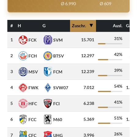
Ø 6.990
Ø 609
▼
#
H
G
Zuschr.
Ausl.
Gäste
31%
1
15.701
500
FCK
SVM
42%
2
12.297
500
FCH
BTSV
39%
3
12.239
900
MSV
FCM
54%
4
7.012
1.340
FWK
SVW07
41%
5
6.238
100
HFC
FCI
51%
6
5.369
1.300
FCC
M60
26%
7
3.996
50
CFC
UHG