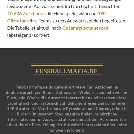
Distanz zum Auswärtsspiel. Im Durchschnitt besuchten
10.606 Zuschauer
die Heimspiele, während
390
Gästefans
ihre Teams zu den Auswärtsspielen begleiteten.
Die Tabelle ist aktuell nach
Gesamtzuschauerzahl
(absteigend) sortiert.
Fussballmafia.de dokumentiert viele Fan-Aktionen im
deutschsprachigen Raum. Auf unserer Website sammeln wir für
Euch jede Woche die Auswärtsfahrerzahlen und bereiten diese
tabellarisch und historisch auf, dokumentieren und summieren
DFB-Strafen für Vereine sowie Pyroshows und Choreografien in
Bildern. In unserem Stadionguide findet ihr nützliche
Informationen für Auswärtsfahrten und auf den Vereinsseiten
könnt ihr die Entwicklung der Auswärtsfahrerzahlen über Jahre
hinweg verfolgen!