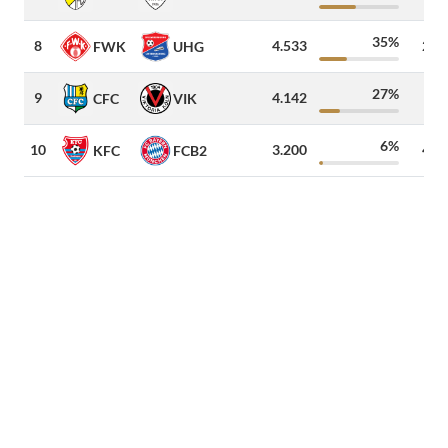
35%
8
4.533
200
FWK
UHG
27%
9
4.142
46
CFC
VIK
6%
10
3.200
400
KFC
FCB2