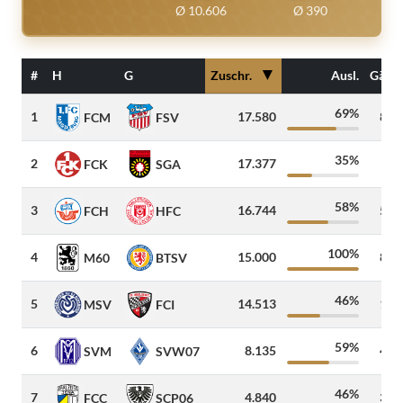
Ø 10.606
Ø 390
▼
#
H
G
Zuschr.
Ausl.
Gäste
69%
1
17.580
800
FCM
FSV
35%
2
17.377
76
FCK
SGA
58%
3
16.744
524
FCH
HFC
100%
4
15.000
850
M60
BTSV
46%
5
14.513
180
MSV
FCI
59%
6
8.135
489
SVM
SVW07
46%
7
4.840
330
FCC
SCP06