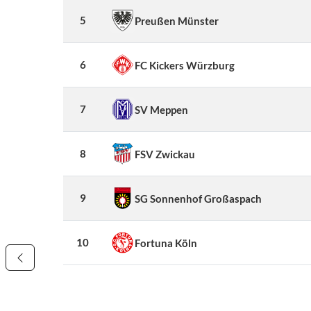
5
Preußen Münster
6
FC Kickers Würzburg
7
SV Meppen
8
FSV Zwickau
9
SG Sonnenhof Großaspach
10
Fortuna Köln