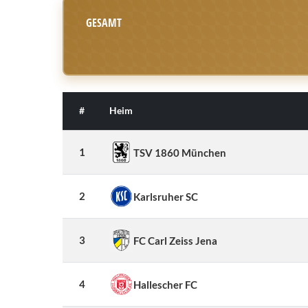
GESAMT
#
Heim
1
TSV 1860 München
2
Karlsruher SC
3
FC Carl Zeiss Jena
4
Hallescher FC