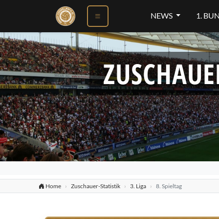
NEWS
1. BU
ZUSCHAUE
Home
Zuschauer-Statistik
3. Liga
8. Spieltag