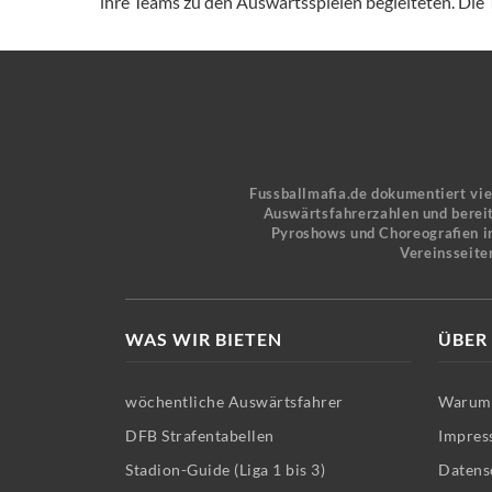
ihre Teams zu den Auswärtsspielen begleiteten. Die T
Fussballmafia.de dokumentiert vi
Auswärtsfahrerzahlen und bereit
Pyroshows und Choreografien in
Vereinsseite
WAS WIR BIETEN
ÜBER
wöchentliche Auswärtsfahrer
Warum 
DFB Strafentabellen
Impres
Stadion-Guide (Liga 1 bis 3)
Datens