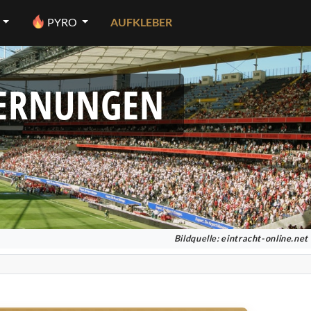
PYRO
AUFKLEBER
FERNUNGEN
Bildquelle:
eintracht-online.net