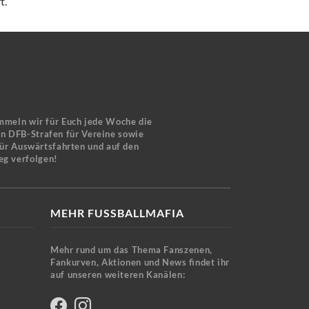
t.
mmeln wir für Euch jede Woche die
en DFB-Strafen für Vereine sowie
für Auswärtsfahrten und auf den
eg verfolgen!
MEHR FUSSBALLMAFIA
Mehr rund um das Thema Fanszenen,
Fankurven, Aktionen und News findet ihr
auf unseren weiteren Kanälen: