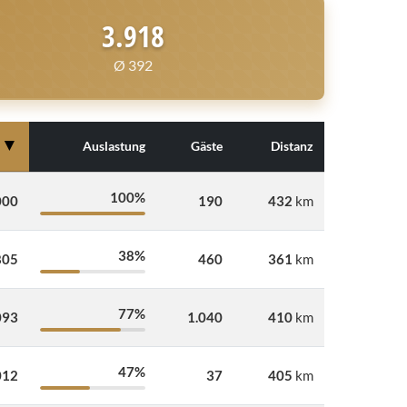
3.918
Ø 392
▼
Auslastung
Gäste
Distanz
100%
000
190
432
km
38%
805
460
361
km
77%
093
1.040
410
km
47%
012
37
405
km