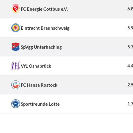
6.
FC Energie Cottbus e.V.
5.
Eintracht Braunschweig
5.
SpVgg Unterhaching
4.
VfL Osnabrück
2.
FC Hansa Rostock
1.
Sportfreunde Lotte