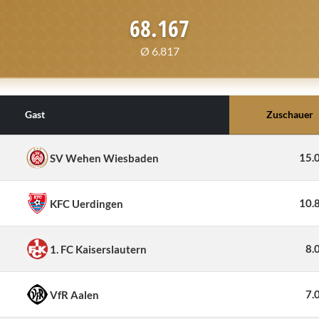
68.167
Ø 6.817
Gast
Zuschauer
15.
SV Wehen Wiesbaden
10.
KFC Uerdingen
8.
1. FC Kaiserslautern
7.
VfR Aalen