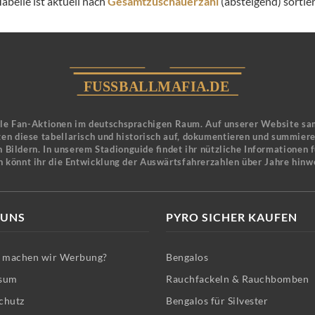
abelle ist aktuell nach
Gesamtzuschauerzahl
(absteigend) sortier
ele Fan-Aktionen im deutschsprachigen Raum. Auf unserer Website sa
en diese tabellarisch und historisch auf, dokumentieren und summier
 Bildern. In unserem Stadionguide findet ihr nützliche Informationen 
n könnt ihr die Entwicklung der Auswärtsfahrerzahlen über Jahre hinw
 UNS
PYRO SICHER KAUFEN
machen wir Werbung?
Bengalos
sum
Rauchfackeln & Rauchbomben
chutz
Bengalos für Silvester