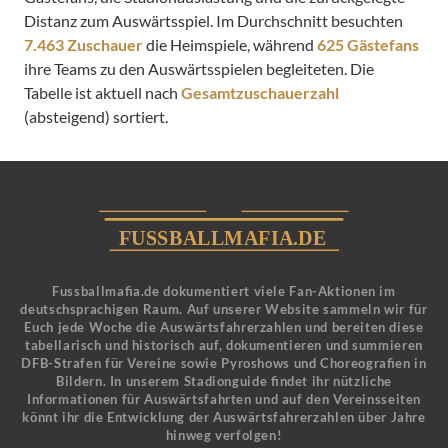
Distanz zum Auswärtsspiel. Im Durchschnitt besuchten
7.463 Zuschauer
die Heimspiele, während
625 Gästefans
ihre Teams zu den Auswärtsspielen begleiteten. Die
Tabelle ist aktuell nach
Gesamtzuschauerzahl
(absteigend) sortiert.
Fussballmafia.de dokumentiert viele Fan-Aktionen im
deutschsprachigen Raum. Auf unserer Website sammeln wir für
Euch jede Woche die Auswärtsfahrerzahlen und bereiten diese
tabellarisch und historisch auf, dokumentieren und summieren
DFB-Strafen für Vereine sowie Pyroshows und Choreografien in
Bildern. In unserem Stadionguide findet ihr nützliche
Informationen für Auswärtsfahrten und auf den Vereinsseiten
könnt ihr die Entwicklung der Auswärtsfahrerzahlen über Jahre
hinweg verfolgen!