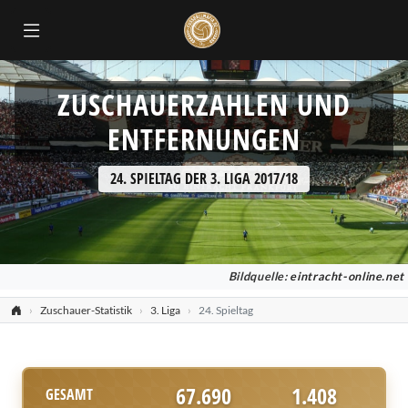
ZUSCHAUERZAHLEN UND
ENTFERNUNGEN
24. SPIELTAG DER 3. LIGA 2017/18
Bildquelle:
eintracht-online.net
Zuschauer-Statistik
3. Liga
24. Spieltag
67.690
1.408
GESAMT