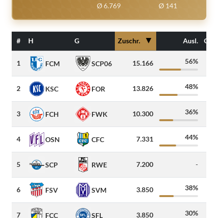
Ø 6.769
Ø 141
▼
#
H
G
Zuschr.
Ausl.
Gäst
56%
1
15.166
20
FCM
SCP06
48%
2
13.826
10
KSC
FOR
36%
3
10.300
4
FCH
FWK
44%
4
7.331
15
OSN
CFC
5
7.200
-
40
SCP
RWE
38%
6
3.850
9
FSV
SVM
30%
7
3.850
2
FCC
SFL