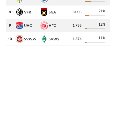
21%
8
3.005
7
VFR
SGA
12%
9
1.788
30
UHG
HFC
11%
10
1.374
2
SVWW
SVW2