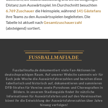
Distanz zum Auswärtsspiel. Im Durchschnitt besuchten
6.769 Zuschauer
die Heimspiele, während
141 Gästefans
ihre Teams zu den Auswärtsspielen begleiteten. Die
Tabelle ist aktuell nach
Gesamtzuschauerzahl
(absteigend) sortiert.
Fussballmafia.de dokumentiert viele Fan-Aktionen im
deutschsprachigen Raum. Auf unserer Website sammeln wir für
Euch jede Woche die Auswärtsfahrerzahlen und bereiten diese
tabellarisch und historisch auf, dokumentieren und summieren
DFB-Strafen für Vereine sowie Pyroshows und Choreografien in
Bildern. In unserem Stadionguide findet ihr nützliche
Informationen für Auswärtsfahrten und auf den Vereinsseiten
könnt ihr die Entwicklung der Auswärtsfahrerzahlen über Jahre
hinweg verfolgen!