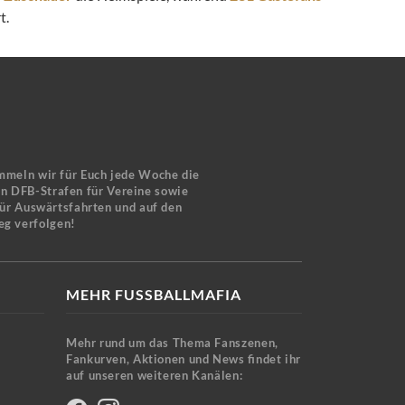
t.
mmeln wir für Euch jede Woche die
en DFB-Strafen für Vereine sowie
für Auswärtsfahrten und auf den
eg verfolgen!
MEHR FUSSBALLMAFIA
Mehr rund um das Thema Fanszenen,
Fankurven, Aktionen und News findet ihr
auf unseren weiteren Kanälen: