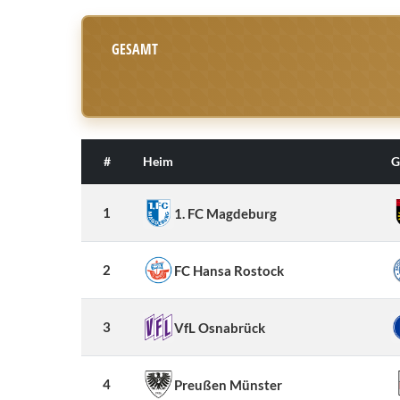
GESAMT
#
Heim
G
1
1. FC Magdeburg
2
FC Hansa Rostock
3
VfL Osnabrück
4
Preußen Münster