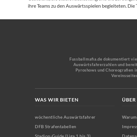
ihre Teams zu den Auswärtsspielen begleiteten. Die T
Fussballmafia.de dokumentiert vi
Auswärtsfahrerzahlen und bereit
Pyroshows und Choreografien in
Vereinsseite
WAS WIR BIETEN
ÜBER
wöchentliche Auswärtsfahrer
Warum 
DFB Strafentabellen
Impres
Stadion-Guide (Liga 1 bis 3)
Datens