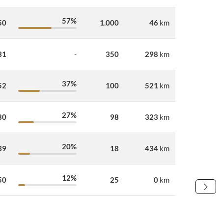
57%
50
1.000
46
km
31
-
350
298
km
37%
52
100
521
km
27%
80
98
323
km
20%
39
18
434
km
12%
50
25
0
km