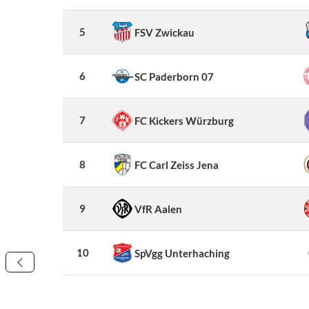
5
FSV Zwickau
6
SC Paderborn 07
7
FC Kickers Würzburg
8
FC Carl Zeiss Jena
9
VfR Aalen
10
SpVgg Unterhaching