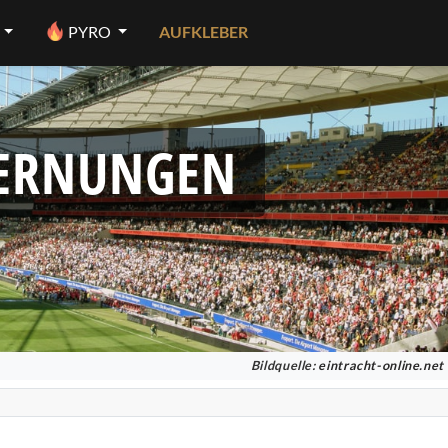
PYRO
AUFKLEBER
FERNUNGEN
Bildquelle:
eintracht-online.net