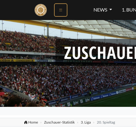
ok
NEWS
1. BU
ZUSCHAUE
Home
Zuschauer-Statistik
3. Liga
20. Spieltag