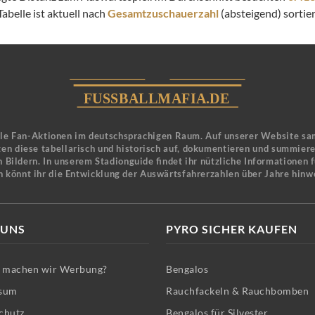
abelle ist aktuell nach
Gesamtzuschauerzahl
(absteigend) sortier
ele Fan-Aktionen im deutschsprachigen Raum. Auf unserer Website sa
en diese tabellarisch und historisch auf, dokumentieren und summier
 Bildern. In unserem Stadionguide findet ihr nützliche Informationen 
n könnt ihr die Entwicklung der Auswärtsfahrerzahlen über Jahre hinw
 UNS
PYRO SICHER KAUFEN
machen wir Werbung?
Bengalos
sum
Rauchfackeln & Rauchbomben
chutz
Bengalos für Silvester