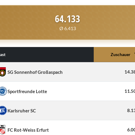
64.133
Ø 6.413
ast
Zuschauer
14.3
SG Sonnenhof Großaspach
11.5
Sportfreunde Lotte
8.1
Karlsruher SC
6.0
FC Rot-Weiss Erfurt