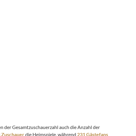
eben der Gesamtzuschauerzahl auch die Anzahl der
3 Zuschauer
die Heimspiele, während
231 Gästefans