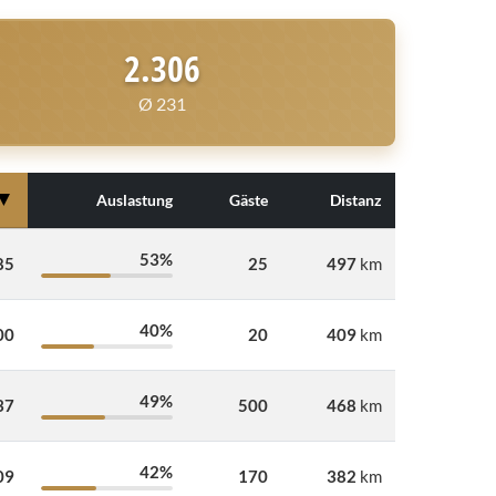
2.306
Ø 231
▼
Auslastung
Gäste
Distanz
53%
85
25
497
km
40%
00
20
409
km
49%
37
500
468
km
42%
09
170
382
km