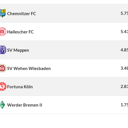
5.7
Chemnitzer FC
5.4
Hallescher FC
4.8
SV Meppen
3.4
SV Wehen Wiesbaden
2.8
Fortuna Köln
1.7
Werder Bremen II