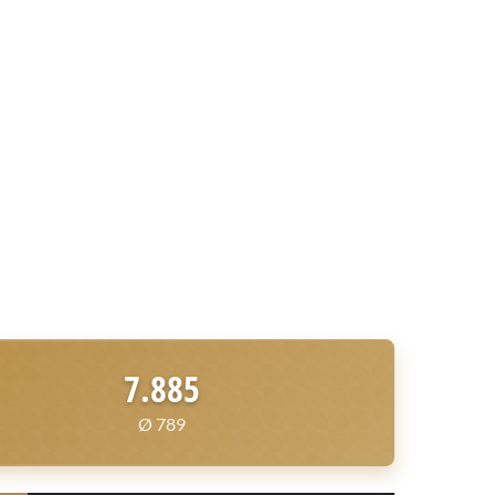
7.885
Ø 789