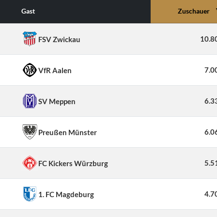
Gast
Zuschauer
10.8
FSV Zwickau
7.0
VfR Aalen
6.3
SV Meppen
6.0
Preußen Münster
5.5
FC Kickers Würzburg
4.7
1. FC Magdeburg