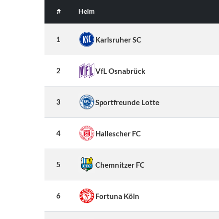
#
Heim
1
Karlsruher SC
2
VfL Osnabrück
3
Sportfreunde Lotte
4
Hallescher FC
5
Chemnitzer FC
6
Fortuna Köln