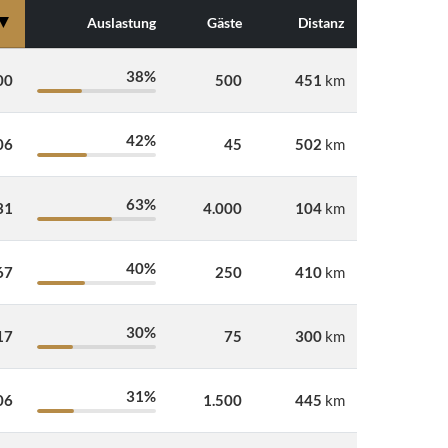
▼
Auslastung
Gäste
Distanz
38%
00
500
451
km
42%
06
45
502
km
63%
31
4.000
104
km
40%
67
250
410
km
30%
17
75
300
km
31%
06
1.500
445
km