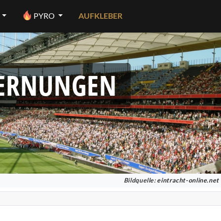
PYRO
AUFKLEBER
FERNUNGEN
Bildquelle:
eintracht-online.net