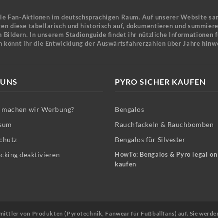
ele Fan-Aktionen im deutschsprachigen Raum. Auf unserer Website sa
en diese tabellarisch und historisch auf, dokumentieren und summier
 Bildern. In unserem Stadionguide findet ihr nützliche Informationen 
n könnt ihr die Entwicklung der Auswärtsfahrerzahlen über Jahre hinw
 UNS
PYRO SICHER KAUFEN
machen wir Werbung?
Bengalos
sum
Rauchfackeln & Rauchbomben
chutz
Bengalos für Silvester
cking deaktivieren
HowTo: Bengalos & Pyro legal on
kaufen
Vermittler von Produkten (Pyrotechnik, Fanwear für Fußballfans) auf. Sie werde