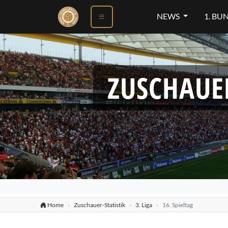
ok
NEWS
1. BU
ZUSCHAUE
Home
Zuschauer-Statistik
3. Liga
16. Spieltag