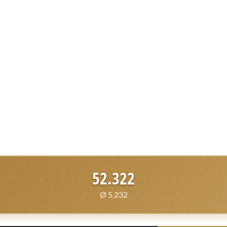
52.322
Ø 5.232