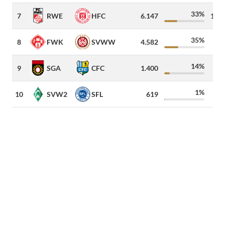
33%
7
RWE
HFC
6.147
1.13
35%
8
FWK
SVWW
4.582
20
14%
9
SGA
CFC
1.400
18
1%
10
SVW2
SFL
619
6