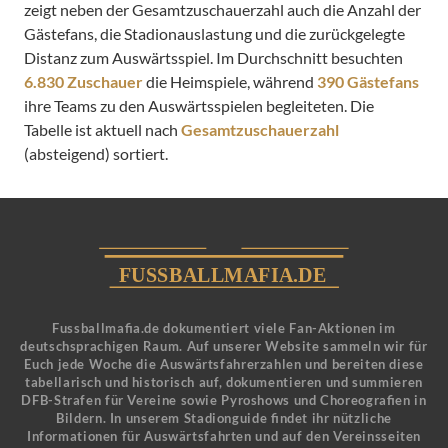
zeigt neben der Gesamtzuschauerzahl auch die Anzahl der
Gästefans, die Stadionauslastung und die zurückgelegte
Distanz zum Auswärtsspiel. Im Durchschnitt besuchten
6.830 Zuschauer
die Heimspiele, während
390 Gästefans
ihre Teams zu den Auswärtsspielen begleiteten. Die
Tabelle ist aktuell nach
Gesamtzuschauerzahl
(absteigend) sortiert.
Fussballmafia.de dokumentiert viele Fan-Aktionen im
deutschsprachigen Raum. Auf unserer Website sammeln wir für
Euch jede Woche die Auswärtsfahrerzahlen und bereiten diese
tabellarisch und historisch auf, dokumentieren und summieren
DFB-Strafen für Vereine sowie Pyroshows und Choreografien in
Bildern. In unserem Stadionguide findet ihr nützliche
Informationen für Auswärtsfahrten und auf den Vereinsseiten