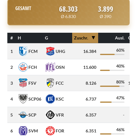
68.303
3.899
GESAMT
Ø 6.830
Ø 390
▼
#
H
G
Zuschr.
Ausl.
Gäst
60%
1
FCM
UHG
16.384
4
40%
2
FCH
OSN
11.600
25
80%
3
FSV
FCC
8.126
1.27
47%
4
SCP06
KSC
6.737
50
5
SCP
VFR
6.357
-
6
46%
6
SVM
FOR
6.351
20