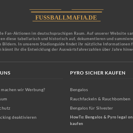
ele Fan-Aktionen im deutschsprachigen Raum. Auf unserer Website sa
en diese tabellarisch und historisch auf, dokumentieren und summier
 Bildern. In unserem Stadionguide findet ihr nützliche Informationen 
n könnt ihr die Entwicklung der Auswärtsfahrerzahlen über Jahre hinw
 UNS
PYRO SICHER KAUFEN
machen wir Werbung?
Bengalos
sum
Rauchfackeln & Rauchbomben
chutz
Bengalos für Silvester
cking deaktivieren
HowTo: Bengalos & Pyro legal on
kaufen