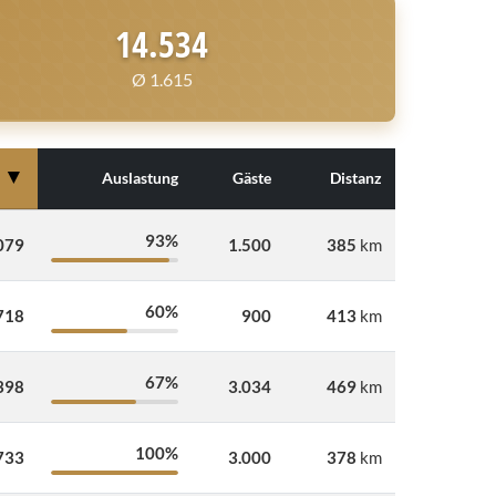
14.534
Ø 1.615
▼
Auslastung
Gäste
Distanz
93%
079
1.500
385
km
60%
718
900
413
km
67%
398
3.034
469
km
100%
733
3.000
378
km