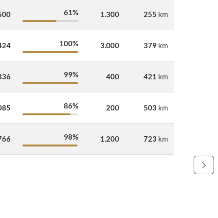
61%
500
1.300
255
km
100%
424
3.000
379
km
99%
836
400
421
km
86%
085
200
503
km
98%
766
1.200
723
km