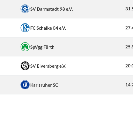
31.
SV Darmstadt 98 e.V.
27.
FC Schalke 04 e.V.
25.
SpVgg Fürth
20.
SV Elversberg e.V.
14.
Karlsruher SC