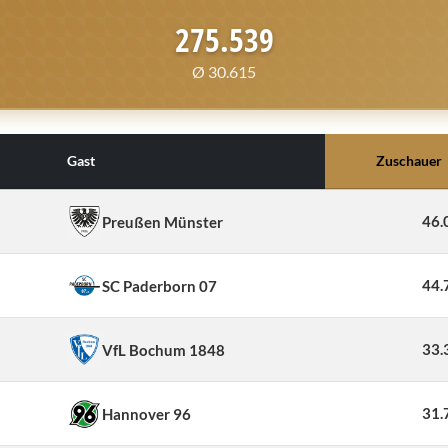
275.539
Ø 30.615
Gast
Zuschauer
46.
Preußen Münster
44.
SC Paderborn 07
33.
VfL Bochum 1848
31.
Hannover 96