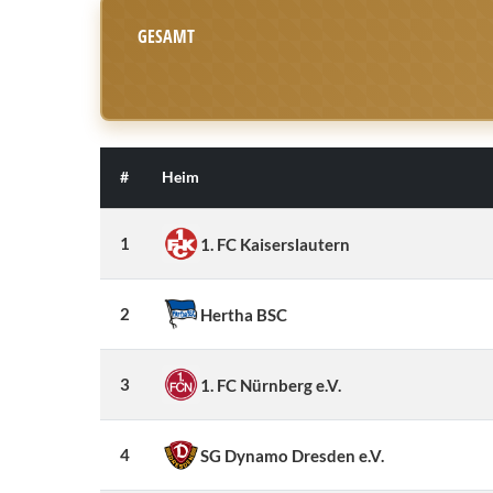
GESAMT
#
Heim
1
1. FC Kaiserslautern
2
Hertha BSC
3
1. FC Nürnberg e.V.
4
SG Dynamo Dresden e.V.