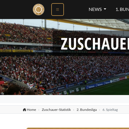
NEWS
1. BU
ZUSCHAUE
Home
Zuschauer-Statistik
2. Bundesliga
6. Spieltag