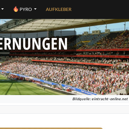
PYRO
AUFKLEBER
FERNUNGEN
Bildquelle:
eintracht-online.net