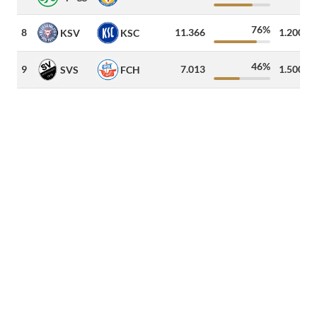
76%
8
11.366
1.200
KSV
KSC
46%
9
7.013
1.500
SVS
FCH