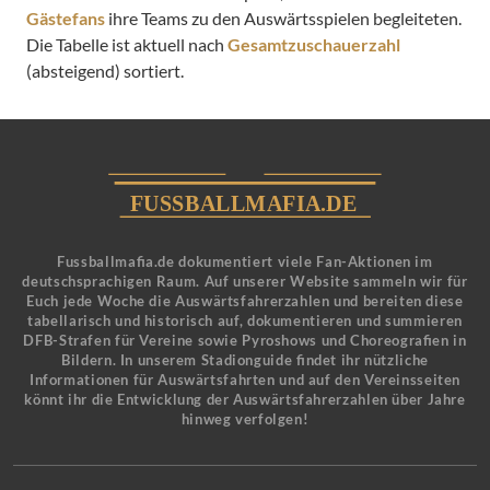
Gästefans
ihre Teams zu den Auswärtsspielen begleiteten.
Die Tabelle ist aktuell nach
Gesamtzuschauerzahl
(absteigend) sortiert.
Fussballmafia.de dokumentiert viele Fan-Aktionen im
deutschsprachigen Raum. Auf unserer Website sammeln wir für
Euch jede Woche die Auswärtsfahrerzahlen und bereiten diese
tabellarisch und historisch auf, dokumentieren und summieren
DFB-Strafen für Vereine sowie Pyroshows und Choreografien in
Bildern. In unserem Stadionguide findet ihr nützliche
Informationen für Auswärtsfahrten und auf den Vereinsseiten
könnt ihr die Entwicklung der Auswärtsfahrerzahlen über Jahre
hinweg verfolgen!