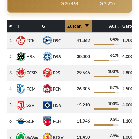
Ø 20.464
Ø 2.200
▼
#
H
G
Zuschr.
Ausl.
Gäste
84%
1
41.362
1.700
FCK
DSC
61%
2
30.000
4.000
H96
D98
100%
3
29.546
2.800
FCSP
F95
87%
4
26.305
2.500
FCM
FCN
100%
5
15.210
4.000
SSV
HSV
80%
6
11.946
1.100
SCP
FCH
69%
7
11.430
1.000
SpVgg
BTSV