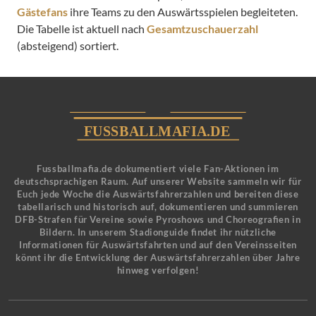
Gästefans
ihre Teams zu den Auswärtsspielen begleiteten.
Die Tabelle ist aktuell nach
Gesamtzuschauerzahl
(absteigend) sortiert.
Fussballmafia.de dokumentiert viele Fan-Aktionen im
deutschsprachigen Raum. Auf unserer Website sammeln wir für
Euch jede Woche die Auswärtsfahrerzahlen und bereiten diese
tabellarisch und historisch auf, dokumentieren und summieren
DFB-Strafen für Vereine sowie Pyroshows und Choreografien in
Bildern. In unserem Stadionguide findet ihr nützliche
Informationen für Auswärtsfahrten und auf den Vereinsseiten
könnt ihr die Entwicklung der Auswärtsfahrerzahlen über Jahre
hinweg verfolgen!