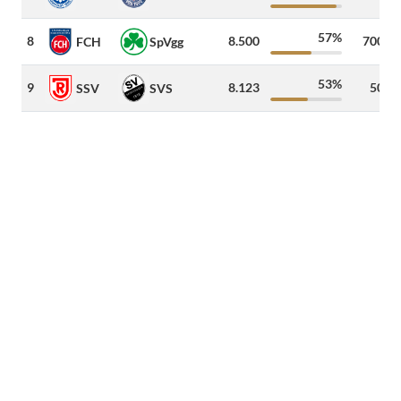
57%
8
8.500
700
FCH
SpVgg
53%
9
8.123
50
SSV
SVS