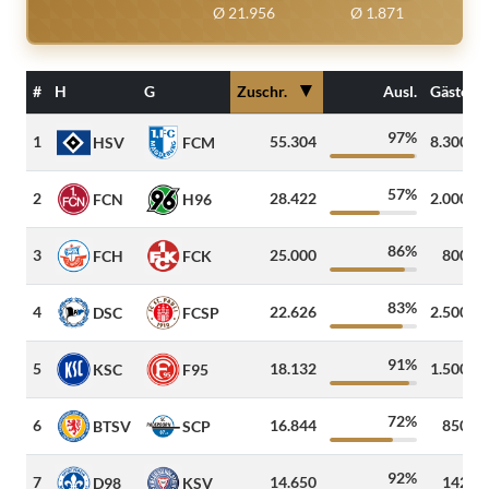
Ø 21.956
Ø 1.871
▼
#
H
G
Zuschr.
Ausl.
Gäste
97%
1
55.304
8.300
HSV
FCM
57%
2
28.422
2.000
FCN
H96
86%
3
25.000
800
FCH
FCK
83%
4
22.626
2.500
DSC
FCSP
91%
5
18.132
1.500
KSC
F95
72%
6
16.844
850
BTSV
SCP
92%
7
14.650
142
D98
KSV