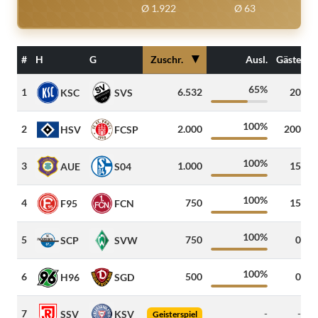
Ø 1.922
Ø 63
▼
#
H
G
Zuschr.
Ausl.
Gäste
65%
1
6.532
20
KSC
SVS
100%
2
2.000
200
HSV
FCSP
100%
3
1.000
15
5
AUE
S04
100%
4
750
15
4
F95
FCN
100%
5
750
0
2
SCP
SVW
100%
6
500
0
3
H96
SGD
7
-
-
8
SSV
KSV
Geisterspiel