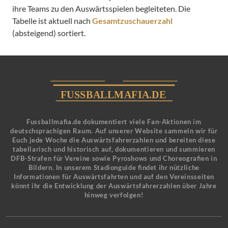
ihre Teams zu den Auswärtsspielen begleiteten. Die
Tabelle ist aktuell nach
Gesamtzuschauerzahl
(absteigend) sortiert.
Fussballmafia.de dokumentiert viele Fan-Aktionen im
deutschsprachigen Raum. Auf unserer Website sammeln wir für
Euch jede Woche die Auswärtsfahrerzahlen und bereiten diese
tabellarisch und historisch auf, dokumentieren und summieren
DFB-Strafen für Vereine sowie Pyroshows und Choreografien in
Bildern. In unserem Stadionguide findet ihr nützliche
Informationen für Auswärtsfahrten und auf den Vereinsseiten
könnt ihr die Entwicklung der Auswärtsfahrerzahlen über Jahre
hinweg verfolgen!