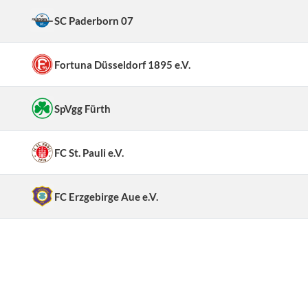
SC Paderborn 07
Fortuna Düsseldorf 1895 e.V.
SpVgg Fürth
FC St. Pauli e.V.
FC Erzgebirge Aue e.V.