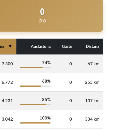
0
Ø 0
▼
uer
Auslastung
Gäste
Distanz
74%
7.300
0
67
km
68%
6.772
0
255
km
85%
4.231
0
137
km
100%
3.042
0
334
km