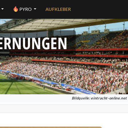
PYRO
AUFKLEBER
FERNUNGEN
Bildquelle:
eintracht-online.net