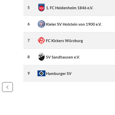
5
1. FC Heidenheim 1846 e.V.
6
Kieler SV Holstein von 1900 e.V.
7
FC Kickers Würzburg
8
SV Sandhausen e.V.
9
Hamburger SV