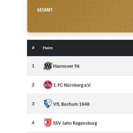
GESAMT
#
Heim
1
Hannover 96
2
1. FC Nürnberg e.V.
3
VfL Bochum 1848
4
SSV Jahn Regensburg