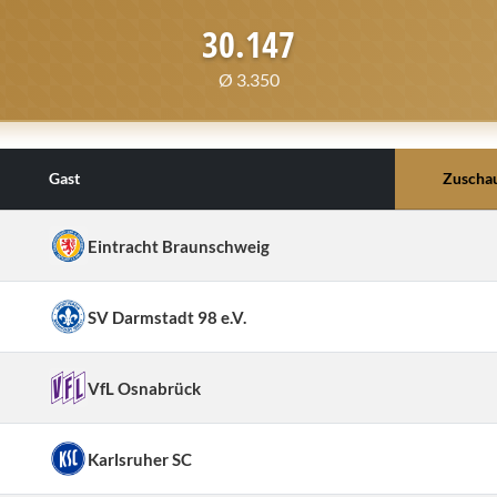
30.147
Ø 3.350
Gast
Zuscha
Eintracht Braunschweig
SV Darmstadt 98 e.V.
VfL Osnabrück
Karlsruher SC