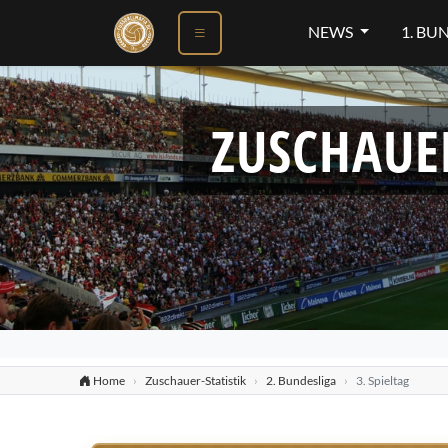
NEWS
1. BU
ZUSCHAUE
Home
Zuschauer-Statistik
2. Bundesliga
3. Spieltag