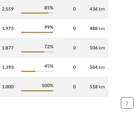
85%
2.559
0
436
km
99%
1.973
0
488
km
72%
1.877
0
106
km
45%
1.393
0
584
km
100%
1.000
0
518
km