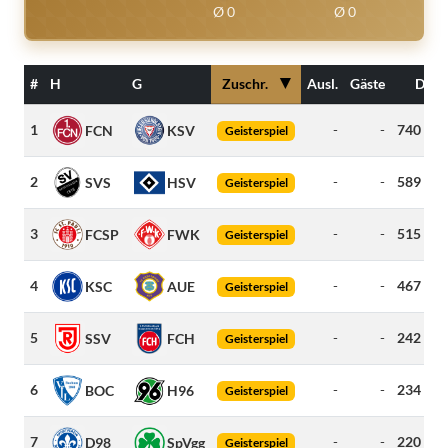
Ø 0
Ø 0
▼
#
H
G
Zuschr.
Ausl.
Gäste
Dist.
1
-
-
740
km
FCN
KSV
Geisterspiel
2
-
-
589
km
SVS
HSV
Geisterspiel
3
-
-
515
km
FCSP
FWK
Geisterspiel
4
-
-
467
km
KSC
AUE
Geisterspiel
5
-
-
242
km
SSV
FCH
Geisterspiel
6
-
-
234
km
BOC
H96
Geisterspiel
7
-
-
220
km
D98
SpVgg
Geisterspiel