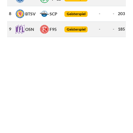
8
-
-
203
km
BTSV
SCP
Geisterspiel
9
-
-
185
km
OSN
F95
Geisterspiel