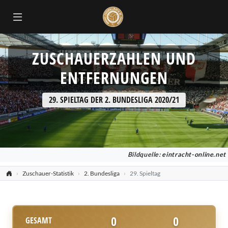
ZUSCHAUERZAHLEN UND
ENTFERNUNGEN
29. SPIELTAG DER 2. BUNDESLIGA 2020/21
Bildquelle:
eintracht-online.net
Zuschauer-Statistik
2. Bundesliga
29. Spieltag
0
0
GESAMT