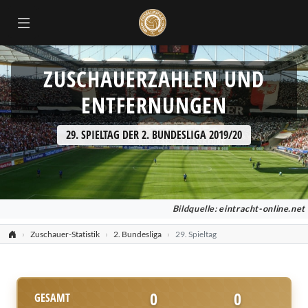
ZUSCHAUERZAHLEN UND
ENTFERNUNGEN
29. SPIELTAG DER 2. BUNDESLIGA 2019/20
Bildquelle:
eintracht-online.net
Zuschauer-Statistik
2. Bundesliga
29. Spieltag
0
0
GESAMT