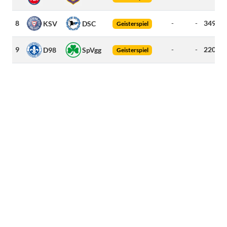
8
-
-
349
k
KSV
DSC
Geisterspiel
9
-
-
220
k
D98
SpVgg
Geisterspiel