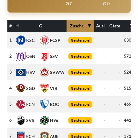
Ø 0
Ø 0
▼
#
H
G
Zuschr.
Ausl.
Gäste
Dist
1
-
-
630
k
KSC
FCSP
Geisterspiel
2
-
-
572
k
OSN
SSV
Geisterspiel
3
-
-
524
k
HSV
SVWW
Geisterspiel
4
-
-
515
k
SGD
VfB
Geisterspiel
5
-
-
469
k
FCN
BOC
Geisterspiel
6
-
-
441
k
SVS
H96
Geisterspiel
7
-
-
371
k
FCH
AUE
Geisterspiel