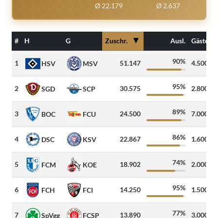
Ø 22.179
Ø 2.637
▼
#
H
G
Zuschr.
Ausl.
Gäste
90%
1
51.147
4.500
HSV
MSV
95%
2
30.575
2.800
SGD
SCP
89%
3
24.500
7.000
BOC
FCU
86%
4
22.867
1.600
DSC
KSV
74%
5
18.902
2.000
FCM
KOE
95%
6
14.250
1.500
FCH
FCI
77%
7
13.890
3.000
SpVgg
FCSP