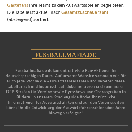
Gästefans
ihre Teams zu den Auswärtsspielen begleiteten.
Die Tabelle ist aktuell nach
Gesamtzuschauerzahl
(absteigend) sortiert.
Fussballmafia.de dokumentiert viele Fan-Aktionen im
deutschsprachigen Raum. Auf unserer Website sammeln wir für
Euch jede Woche die Auswärtsfahrerzahlen und bereiten diese
tabellarisch und historisch auf, dokumentieren und summieren
DFB-Strafen für Vereine sowie Pyroshows und Choreografien in
Bildern. In unserem Stadionguide findet ihr nützliche
Informationen für Auswärtsfahrten und auf den Vereinsseiten
könnt ihr die Entwicklung der Auswärtsfahrerzahlen über Jahre
hinweg verfolgen!