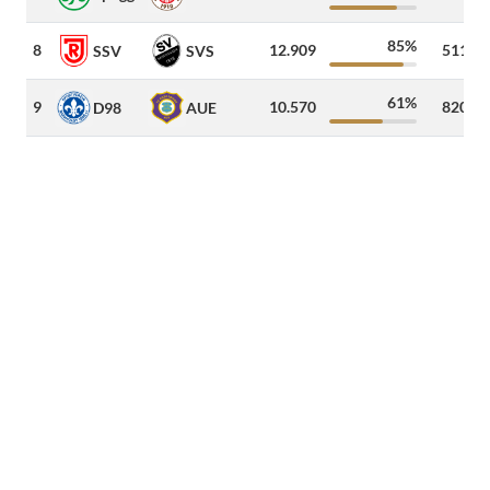
85%
8
12.909
511
SSV
SVS
61%
9
10.570
820
D98
AUE