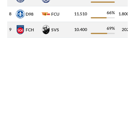
66%
8
11.510
1.800
D98
FCU
69%
9
10.400
202
FCH
SVS