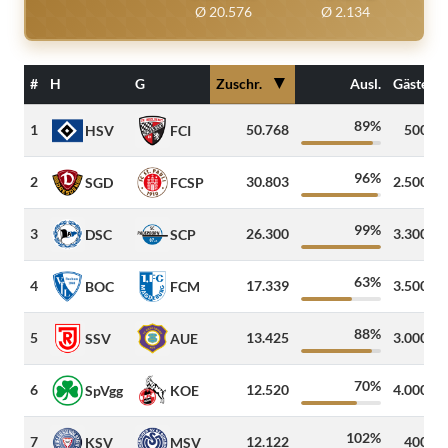
Ø 20.576
Ø 2.134
▼
#
H
G
Zuschr.
Ausl.
Gäste
89%
1
50.768
500
HSV
FCI
96%
2
30.803
2.500
SGD
FCSP
99%
3
26.300
3.300
DSC
SCP
63%
4
17.339
3.500
BOC
FCM
88%
5
13.425
3.000
SSV
AUE
70%
6
12.520
4.000
SpVgg
KOE
102%
7
12.122
400
KSV
MSV