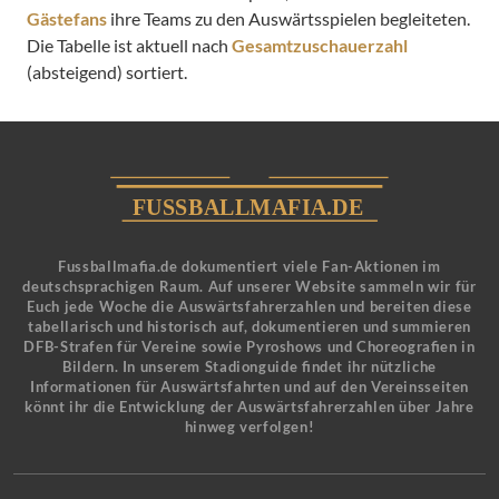
Gästefans
ihre Teams zu den Auswärtsspielen begleiteten.
Die Tabelle ist aktuell nach
Gesamtzuschauerzahl
(absteigend) sortiert.
Fussballmafia.de dokumentiert viele Fan-Aktionen im
deutschsprachigen Raum. Auf unserer Website sammeln wir für
Euch jede Woche die Auswärtsfahrerzahlen und bereiten diese
tabellarisch und historisch auf, dokumentieren und summieren
DFB-Strafen für Vereine sowie Pyroshows und Choreografien in
Bildern. In unserem Stadionguide findet ihr nützliche
Informationen für Auswärtsfahrten und auf den Vereinsseiten
könnt ihr die Entwicklung der Auswärtsfahrerzahlen über Jahre
hinweg verfolgen!