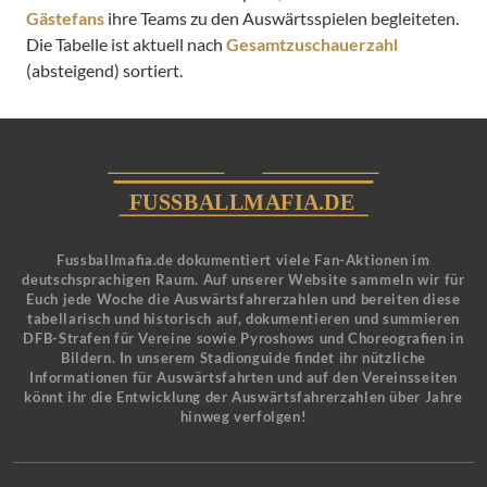
Gästefans
ihre Teams zu den Auswärtsspielen begleiteten.
Die Tabelle ist aktuell nach
Gesamtzuschauerzahl
(absteigend) sortiert.
Fussballmafia.de dokumentiert viele Fan-Aktionen im
deutschsprachigen Raum. Auf unserer Website sammeln wir für
Euch jede Woche die Auswärtsfahrerzahlen und bereiten diese
tabellarisch und historisch auf, dokumentieren und summieren
DFB-Strafen für Vereine sowie Pyroshows und Choreografien in
Bildern. In unserem Stadionguide findet ihr nützliche
Informationen für Auswärtsfahrten und auf den Vereinsseiten
könnt ihr die Entwicklung der Auswärtsfahrerzahlen über Jahre
hinweg verfolgen!