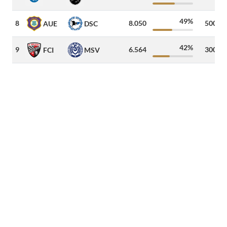
49%
8
8.050
500
AUE
DSC
42%
9
6.564
300
FCI
MSV