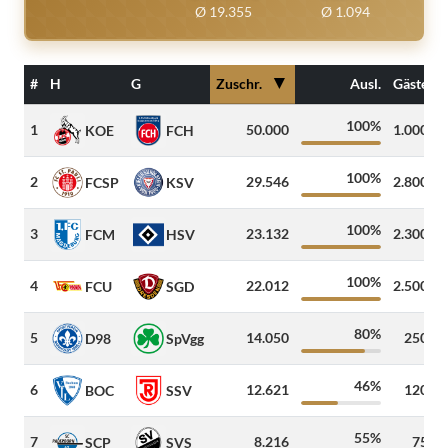
Ø 19.355
Ø 1.094
▼
#
H
G
Zuschr.
Ausl.
Gäste
100%
1
50.000
1.000
KOE
FCH
100%
2
29.546
2.800
FCSP
KSV
100%
3
23.132
2.300
FCM
HSV
100%
4
22.012
2.500
FCU
SGD
80%
5
14.050
250
D98
SpVgg
46%
6
12.621
120
BOC
SSV
55%
7
8.216
75
SCP
SVS