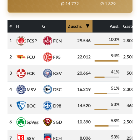
Ø 14.732
Ø 1.329
▼
#
H
G
Zuschr.
Ausl.
Gäste
100%
1
29.546
2.800
FCSP
FCN
94%
2
22.012
2.500
FCU
F95
41%
3
20.664
500
FCK
KSV
51%
4
16.219
2.300
MSV
DSC
53%
5
14.520
460
BOC
D98
58%
6
10.390
2.500
SpVgg
SGD
53%
7
8.006
250
SSV
FCH