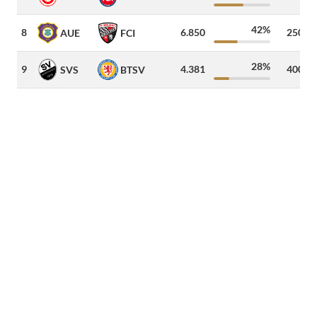
42%
8
6.850
250
AUE
FCI
28%
9
4.381
400
SVS
BTSV