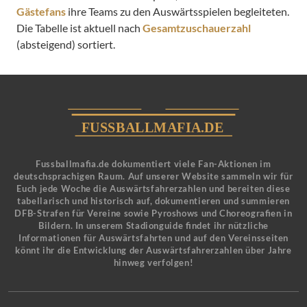
Gästefans
ihre Teams zu den Auswärtsspielen begleiteten.
Die Tabelle ist aktuell nach
Gesamtzuschauerzahl
(absteigend) sortiert.
Fussballmafia.de dokumentiert viele Fan-Aktionen im
deutschsprachigen Raum. Auf unserer Website sammeln wir für
Euch jede Woche die Auswärtsfahrerzahlen und bereiten diese
tabellarisch und historisch auf, dokumentieren und summieren
DFB-Strafen für Vereine sowie Pyroshows und Choreografien in
Bildern. In unserem Stadionguide findet ihr nützliche
Informationen für Auswärtsfahrten und auf den Vereinsseiten
könnt ihr die Entwicklung der Auswärtsfahrerzahlen über Jahre
hinweg verfolgen!