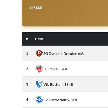
GESAMT
#
Heim
1
SG Dynamo Dresden e.V.
2
FC St. Pauli e.V.
3
VfL Bochum 1848
4
SV Darmstadt 98 e.V.