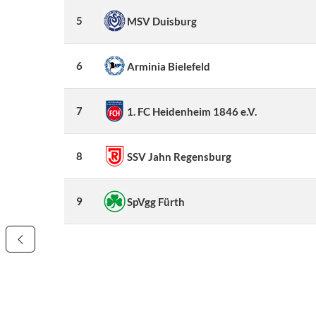
5
MSV Duisburg
6
Arminia Bielefeld
7
1. FC Heidenheim 1846 e.V.
8
SSV Jahn Regensburg
9
SpVgg Fürth