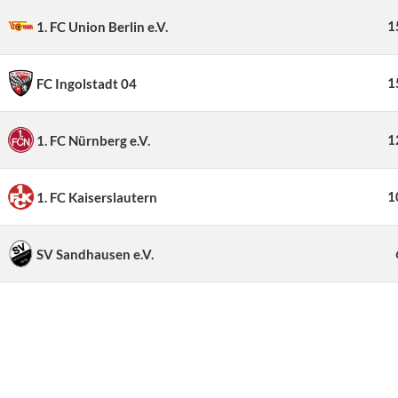
1
1. FC Union Berlin e.V.
1
FC Ingolstadt 04
1
1. FC Nürnberg e.V.
1
1. FC Kaiserslautern
SV Sandhausen e.V.