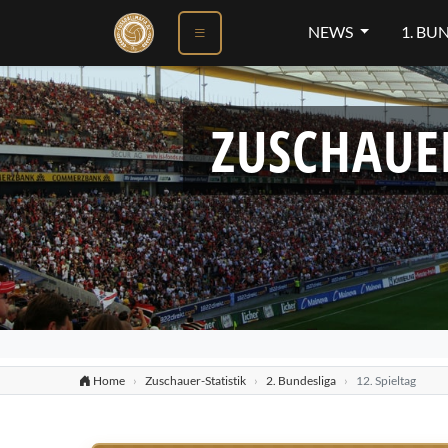
NEWS
1. BU
ZUSCHAUE
Home
Zuschauer-Statistik
2. Bundesliga
12. Spieltag