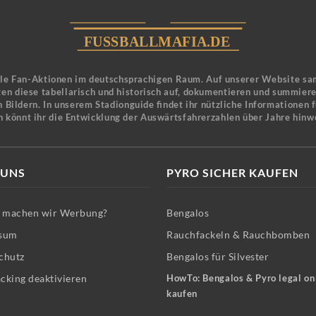
ele Fan-Aktionen im deutschsprachigen Raum. Auf unserer Website sa
en diese tabellarisch und historisch auf, dokumentieren und summier
 Bildern. In unserem Stadionguide findet ihr nützliche Informationen 
n könnt ihr die Entwicklung der Auswärtsfahrerzahlen über Jahre hinw
 UNS
PYRO SICHER KAUFEN
machen wir Werbung?
Bengalos
sum
Rauchfackeln & Rauchbomben
chutz
Bengalos für Silvester
cking deaktivieren
HowTo: Bengalos & Pyro legal on
kaufen