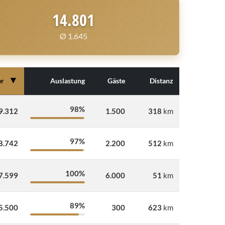
14.801
Ø 1.645
▼
er
Auslastung
Gäste
Distanz
98%
9.312
1.500
318
km
97%
8.742
2.200
512
km
100%
7.599
6.000
51
km
89%
5.500
300
623
km