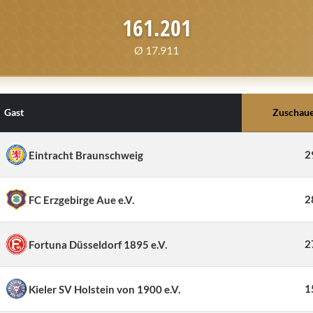
161.201
Ø 17.911
Gast
Zuschau
2
Eintracht Braunschweig
2
FC Erzgebirge Aue e.V.
2
Fortuna Düsseldorf 1895 e.V.
1
Kieler SV Holstein von 1900 e.V.