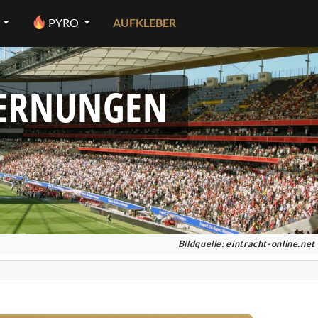
PYRO
AUFKLEBER
FERNUNGEN
Bildquelle:
eintracht-online.net